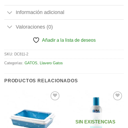
Información adicional
Valoraciones (0)
Añadir a la lista de deseos
SKU:
DC811-2
Categorías:
GATOS
,
Llavero Gatos
PRODUCTOS RELACIONADOS
Añadir
Añadir
a la
a la
SIN EXISTENCIAS
lista de
lista de
deseos
deseos