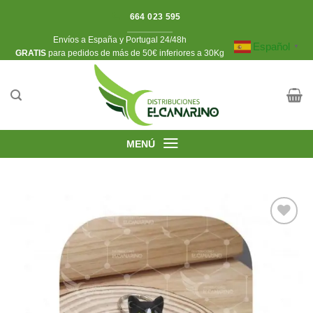
Saltar
664 023 595
al
Envíos a España y Portugal 24/48h
contenido
Español
▼
​GRATIS
para pedidos de más de 50€ inferiores a 30Kg
MENÚ
Añadir
a la
lista de
deseos