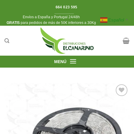
Saltar
664 023 595
al
Envíos a España y Portugal 24/48h
contenido
Español
▼
​GRATIS
para pedidos de más de 50€ inferiores a 30Kg
MENÚ
Añadir
a la
lista de
deseos