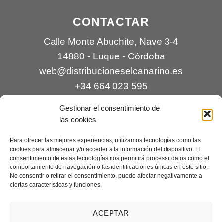
CONTACTAR
Calle Monte Abuchite, Nave 3-4
14880 - Luque - Córdoba
web@distribucioneselcanarino.es
+34 664 023 595
Gestionar el consentimiento de
las cookies
Para ofrecer las mejores experiencias, utilizamos tecnologías como las
cookies para almacenar y/o acceder a la información del dispositivo. El
consentimiento de estas tecnologías nos permitirá procesar datos como el
comportamiento de navegación o las identificaciones únicas en este sitio.
Contacto
|
Incidencias
|
Devoluciones
|
No consentir o retirar el consentimiento, puede afectar negativamente a
ciertas características y funciones.
Condiciones generales
Mantenimiento web a cargo de
Creaciones Digitales – mantenimiento web
.
ACEPTAR