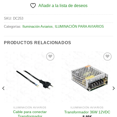
Añadir a la lista de deseos
SKU:
DC253
Categorías:
Iluminación Aviarios
,
ILUMINACIÓN PARA AVIARIOS
PRODUCTOS RELACIONADOS
Añadir
Añadir
a la
a la
lista de
lista de
deseos
deseos
ILUMINACIÓN AVIARIOS
ILUMINACIÓN AVIARIOS
Cable para conectar
Transformador 36W 12VDC
Transformador
8.95
€