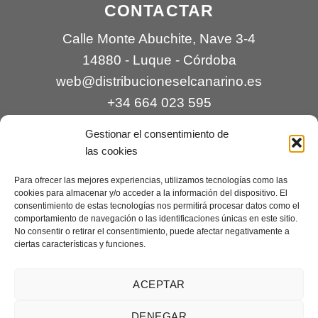
CONTACTAR
Calle Monte Abuchite, Nave 3-4
14880 - Luque - Córdoba
web@distribucioneselcanarino.es
+34 664 023 595
Gestionar el consentimiento de
las cookies
Para ofrecer las mejores experiencias, utilizamos tecnologías como las
cookies para almacenar y/o acceder a la información del dispositivo. El
consentimiento de estas tecnologías nos permitirá procesar datos como el
comportamiento de navegación o las identificaciones únicas en este sitio.
Contacto
|
Incidencias
|
Devoluciones
|
No consentir o retirar el consentimiento, puede afectar negativamente a
ciertas características y funciones.
Condiciones generales
Mantenimiento web a cargo de
Creaciones Digitales – mantenimiento web
.
ACEPTAR
DENEGAR