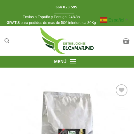
Saltar
664 023 595
al
Envíos a España y Portugal 24/48h
contenido
Español
▼
​GRATIS
para pedidos de más de 50€ inferiores a 30Kg
MENÚ
Añadir
a la
lista de
deseos