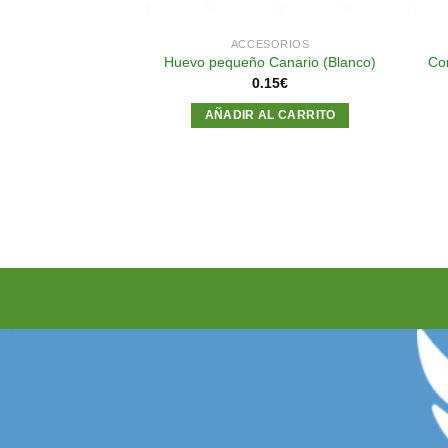
SORIOS
ACCESORIOS
Co
 Canario (azul)
Huevo pequeño Canario (Blanco)
15
€
0.15
€
AL CARRITO
AÑADIR AL CARRITO