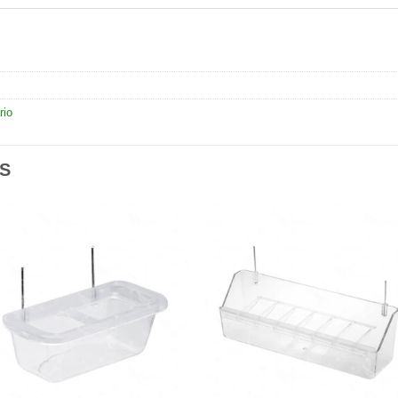
rio
S
Añadir
Aña
a la
a l
lista de
lista
deseos
des