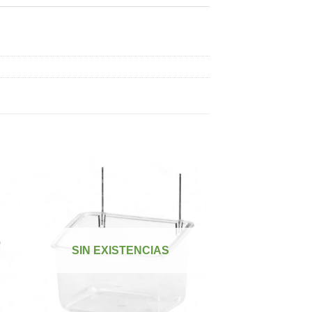
dir
Añadir
a
a la
 de
lista de
SIN EXISTENCIAS
eos
deseos