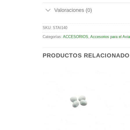
Valoraciones (0)
SKU:
STAI140
Categorías:
ACCESORIOS
,
Accesorios para el Avia
PRODUCTOS RELACIONADO
Añadir
Añadir
a la
a la
lista de
lista de
deseos
deseos