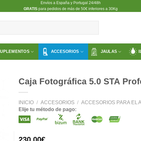
Envíos a España y Portugal 24/48h
​GRATIS
para pedidos de más de 50€ inferiores a 30Kg
SUPLEMENTOS
ACCESORIOS
JAULAS
I
Caja Fotográfica 5.0 STA Prof
INICIO
/
ACCESORIOS
/
ACCESORIOS PARA EL A
ir
Elije tu método de pago:
a
 de
os
230.00
€