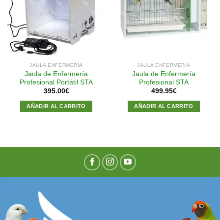
Añadir
Añadir
a la
a la
lista de
lista de
deseos
deseos
JAULA ENFERMERÍA
JAULA ENFERMERÍA
Jaula de Enfermería
Jaula de Enfermería
Profesional Portátil STA
Profesional STA
395.00
€
499.95
€
AÑADIR AL CARRITO
AÑADIR AL CARRITO