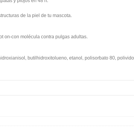
apatas y piojos en 48 h.
tructuras de la piel de tu mascota.
pot on-con molécula contra pulgas adultas.
idroxianisol, butilhidroxitolueno, etanol, polisorbato 80, polivido