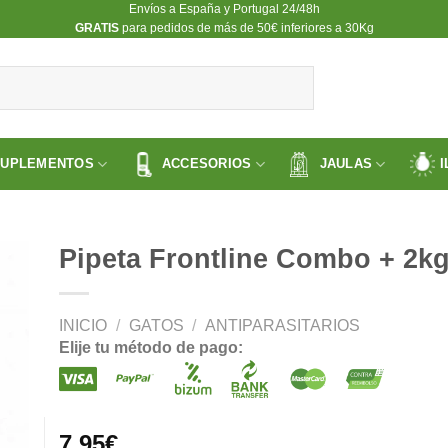
Envíos a España y Portugal 24/48h
​GRATIS
para pedidos de más de 50€ inferiores a 30Kg
SUPLEMENTOS
ACCESORIOS
JAULAS
I
Pipeta Frontline Combo + 2kg
INICIO
/
GATOS
/
ANTIPARASITARIOS
ir
Elije tu método de pago:
a
 de
os
7.95
€