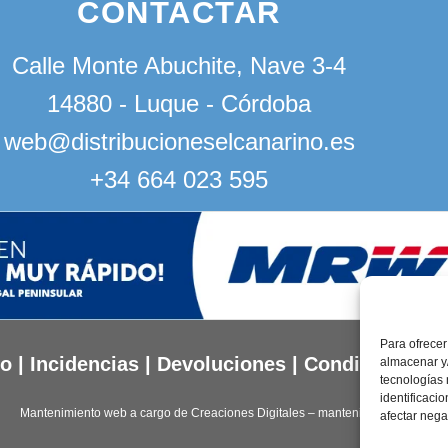
CONTACTAR
Calle Monte Abuchite, Nave 3-4
14880 - Luque - Córdoba
web@distribucioneselcanarino.es
+34 664 023 595
Para ofrecer
to
|
Incidencias
|
Devoluciones
|
Condiciones g
almacenar y/
tecnologías
identificaci
Mantenimiento web a cargo de
Creaciones Digitales – mantenimiento web
.
afectar nega