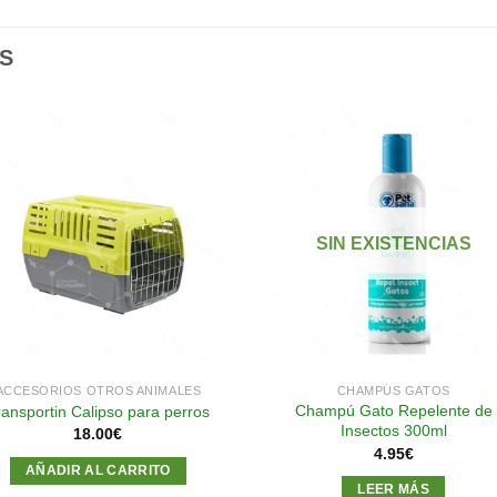
S
Añadir
Aña
a la
a l
lista de
lista
SIN EXISTENCIAS
deseos
des
ACCESORIOS OTROS ANIMALES
CHAMPÚS GATOS
Champú Gato Repelente de
ransportin Calipso para perros
Insectos 300ml
18.00
€
4.95
€
AÑADIR AL CARRITO
LEER MÁS