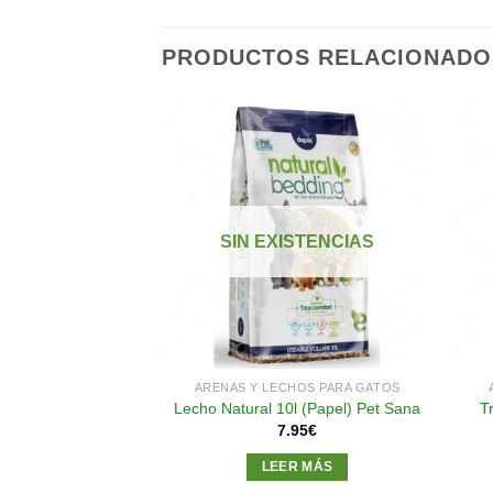
PRODUCTOS RELACIONADO
Añadir
Añadir
a la
a la
lista de
lista de
SIN EXISTENCIAS
deseos
deseos
ÚMEDA GATOS
ARENAS Y LECHOS PARA GATOS
bocaditos Atun y
Lecho Natural 10l (Papel) Pet Sana
T
es 400gr
7.95
€
10
€
LEER MÁS
AL CARRITO