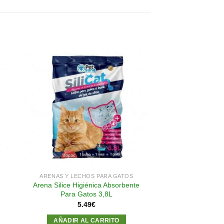
dir
Añadir
a
a la
 de
lista de
eos
deseos
ARENAS Y LECHOS PARA GATOS
Arena Silice Higiénica Absorbente
Para Gatos 3,8L
5.49
€
AÑADIR AL CARRITO