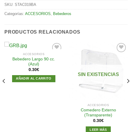
SKU:
STAC019BA
Categorías:
ACCESORIOS
,
Bebederos
PRODUCTOS RELACIONADOS
ACCESORIOS
Bebedero Largo 90 cc.
(Azul)
Añadir
Añadir
0.30
€
a la
a la
SIN EXISTENCIAS
lista de
lista de
AÑADIR AL CARRITO
deseos
deseos
ACCESORIOS
Comedero Externo
(Transparente)
0.30
€
LEER MÁS