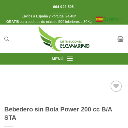
Saltar
664 023 595
al
Envíos a España y Portugal 24/48h
contenido
Español
▼
​GRATIS
para pedidos de más de 50€ inferiores a 30Kg
MENÚ
Añadir
Bebedero sin Bola Power 200 cc B/A
a la
STA
lista de
deseos