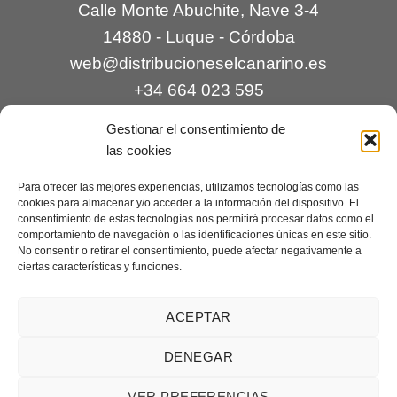
Calle Monte Abuchite, Nave 3-4
14880 - Luque - Córdoba
web@distribucioneselcanarino.es
+34 664 023 595
Gestionar el consentimiento de
las cookies
Para ofrecer las mejores experiencias, utilizamos tecnologías como las
cookies para almacenar y/o acceder a la información del dispositivo. El
consentimiento de estas tecnologías nos permitirá procesar datos como el
comportamiento de navegación o las identificaciones únicas en este sitio.
Contacto
|
Incidencias
|
Devoluciones
|
No consentir o retirar el consentimiento, puede afectar negativamente a
ciertas características y funciones.
Condiciones generales
Mantenimiento web a cargo de
Creaciones Digitales – mantenimiento web
.
ACEPTAR
DENEGAR
Aviso legal
|
Política de privacidad
|
Condiciones generales de
VER PREFERENCIAS