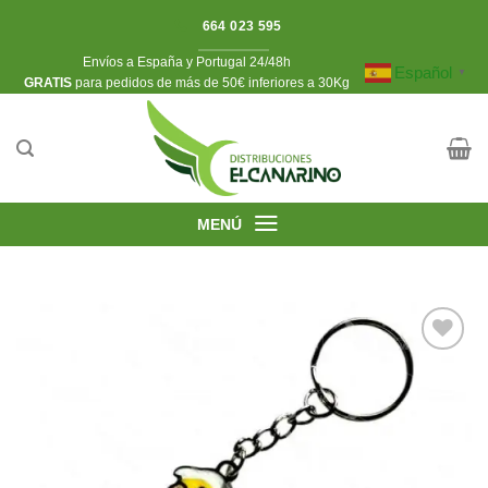
Saltar
664 023 595
al
Envíos a España y Portugal 24/48h
contenido
Español
▼
​GRATIS
para pedidos de más de 50€ inferiores a 30Kg
MENÚ
Añadir
a la
lista de
deseos