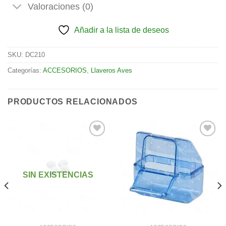
Valoraciones (0)
Añadir a la lista de deseos
SKU:
DC210
Categorías:
ACCESORIOS
,
Llaveros Aves
PRODUCTOS RELACIONADOS
Añadir
Añadir
a la
a la
SIN EXISTENCIAS
lista de
lista de
deseos
deseos