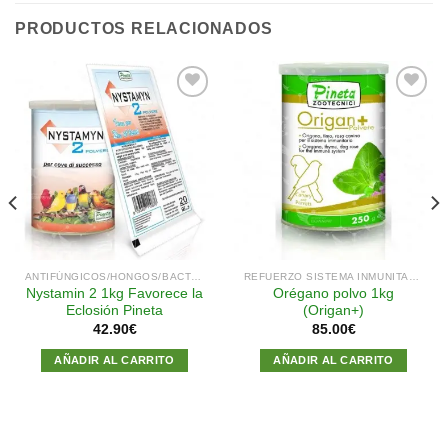
PRODUCTOS RELACIONADOS
Añadir
Añadir
a la
a la
lista de
lista de
deseos
deseos
ANTIFÚNGICOS/HONGOS/BACTERIAS
REFUERZO SISTEMA INMUNITARIO
Nystamin 2 1kg Favorece la
Orégano polvo 1kg
Eclosión Pineta
(Origan+)
42.90
€
85.00
€
AÑADIR AL CARRITO
AÑADIR AL CARRITO