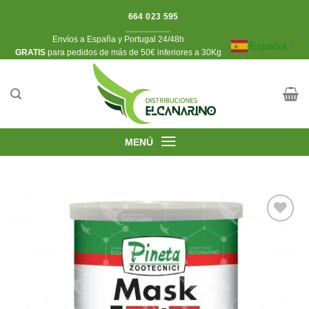
Saltar
664 023 595
al
Envíos a España y Portugal 24/48h
contenido
Español
▼
​GRATIS
para pedidos de más de 50€ inferiores a 30Kg
MENÚ
Añadir
a la
lista de
deseos