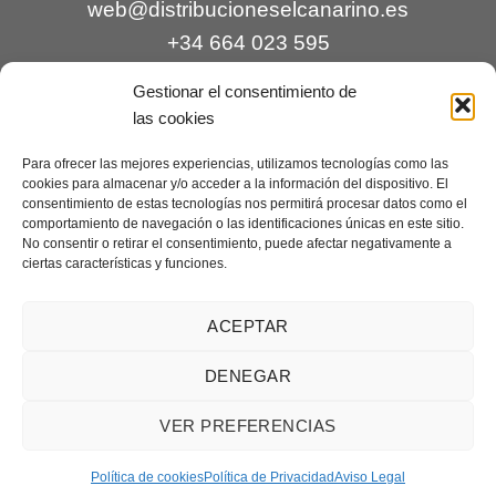
web@distribucioneselcanarino.es
+34 664 023 595
Gestionar el consentimiento de
las cookies
Para ofrecer las mejores experiencias, utilizamos tecnologías como las
cookies para almacenar y/o acceder a la información del dispositivo. El
consentimiento de estas tecnologías nos permitirá procesar datos como el
comportamiento de navegación o las identificaciones únicas en este sitio.
Contacto
|
Incidencias
|
Devoluciones
|
No consentir o retirar el consentimiento, puede afectar negativamente a
ciertas características y funciones.
Condiciones generales
Mantenimiento web a cargo de
Creaciones Digitales – mantenimiento web
.
ACEPTAR
DENEGAR
Aviso legal
|
Política de privacidad
|
Condiciones generales de
VER PREFERENCIAS
venta
|
Cookies
Copyright 2026 ©
Distribuciones El Canarino
¿Necesitas ayuda?
Contáctanos
Política de cookies
Política de Privacidad
Aviso Legal