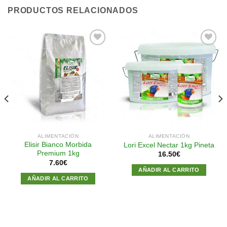
PRODUCTOS RELACIONADOS
Añadir
Añadir
a la
a la
lista de
lista de
deseos
deseos
ALIMENTACIÓN
ALIMENTACIÓN
Elisir Bianco Morbida
Lori Excel Nectar 1kg Pineta
Premium 1kg
16.50
€
7.60
€
AÑADIR AL CARRITO
AÑADIR AL CARRITO