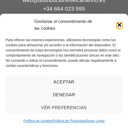
web@distribucioneselcanarino.es
+34 664 023 595
Gestionar el consentimiento de
las cookies
Para ofrecer las mejores experiencias, utilizamos tecnologías como las
cookies para almacenar y/o acceder a la información del dispositivo. El
consentimiento de estas tecnologías nos permitirá procesar datos como el
comportamiento de navegación o las identificaciones únicas en este sitio.
Contacto
|
Incidencias
|
Devoluciones
|
No consentir o retirar el consentimiento, puede afectar negativamente a
ciertas características y funciones.
Condiciones generales
Mantenimiento web a cargo de
Creaciones Digitales – mantenimiento web
.
ACEPTAR
DENEGAR
Aviso legal
|
Política de privacidad
|
Condiciones generales de
VER PREFERENCIAS
venta
|
Cookies
Copyright 2026 ©
Distribuciones El Canarino
¿Necesitas ayuda?
Contáctanos
Política de cookies
Política de Privacidad
Aviso Legal