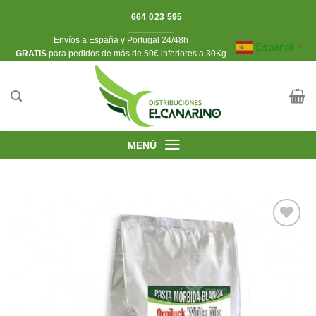
Saltar
664 023 595
al
Envíos a España y Portugal 24/48h
contenido
Español
▼
​GRATIS
para pedidos de más de 50€ inferiores a 30Kg
MENÚ
Añadir
a la
lista de
deseos