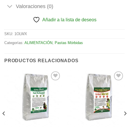
Valoraciones (0)
Añadir a la lista de deseos
SKU:
1OLWX
Categorías:
ALIMENTACIÓN
,
Pastas Mórbidas
PRODUCTOS RELACIONADOS
Añadir
Añadir
a la
a la
lista de
lista de
deseos
deseos