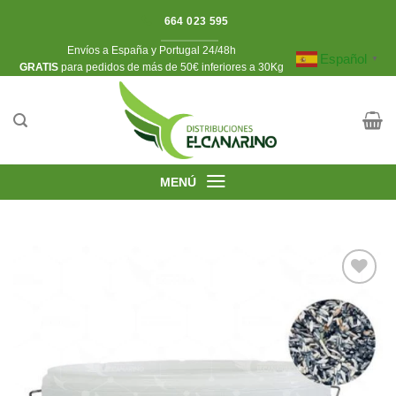
Saltar
664 023 595
al
Envíos a España y Portugal 24/48h
contenido
Español
▼
​GRATIS
para pedidos de más de 50€ inferiores a 30Kg
MENÚ
Añadir
a la
lista de
deseos