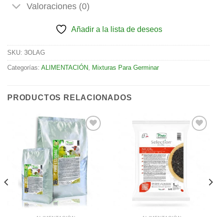
Valoraciones (0)
Añadir a la lista de deseos
SKU:
3OLAG
Categorías:
ALIMENTACIÓN
,
Mixturas Para Germinar
PRODUCTOS RELACIONADOS
Añadir
Añadir
a la
a la
lista de
lista de
deseos
deseos