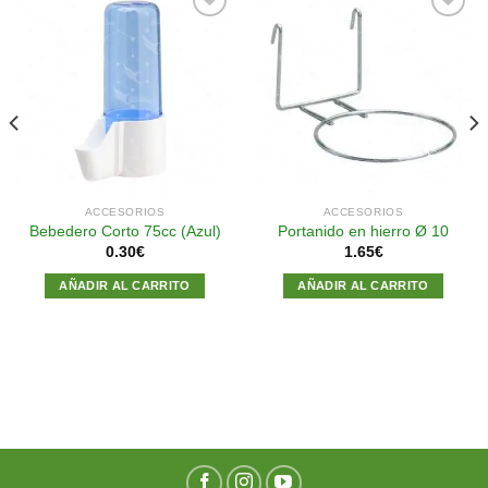
Añadir
Añadir
a la
a la
lista de
lista de
deseos
deseos
ACCESORIOS
ACCESORIOS
Bebedero Corto 75cc (Azul)
Portanido en hierro Ø 10
0.30
€
1.65
€
AÑADIR AL CARRITO
AÑADIR AL CARRITO