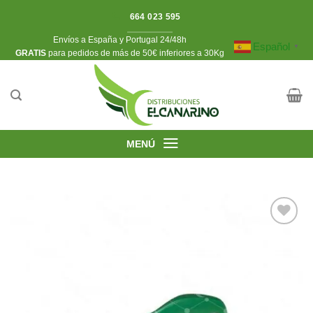
Saltar
664 023 595
al
Envíos a España y Portugal 24/48h
contenido
Español
▼
​GRATIS
para pedidos de más de 50€ inferiores a 30Kg
MENÚ
Añadir
a la
lista de
deseos