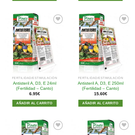
Añadir
Añadir
a la
a la
lista de
lista de
deseos
deseos
FERTILIDAD/ESTIMULACIÓN
FERTILIDAD/ESTIMULACIÓN
Antisteril A, D3, E 24ml
Antisteril A, D3, E 250ml
(Fertilidad – Canto)
(Fertilidad – Canto)
6.95
€
15.60
€
AÑADIR AL CARRITO
AÑADIR AL CARRITO