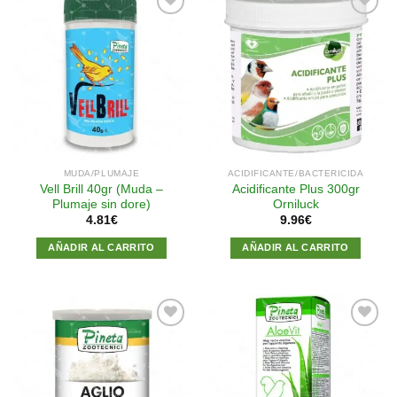
Añadir
Añadir
a la
a la
lista de
lista de
deseos
deseos
MUDA/PLUMAJE
ACIDIFICANTE/BACTERICIDA
Vell Brill 40gr (Muda –
Acidificante Plus 300gr
Plumaje sin dore)
Orniluck
4.81
€
9.96
€
AÑADIR AL CARRITO
AÑADIR AL CARRITO
Añadir
Añadir
a la
a la
lista de
lista de