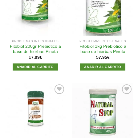
Añadir
Añadir
a la
a la
lista de
lista de
deseos
deseos
PROBLEMAS INTESTINALES
PROBLEMAS INTESTINALES
Fitobiol 200gr Prebiotico a
Fitobiol 1kg Prebiotico a
base de hierbas Pineta
base de hierbas Pineta
17.99
€
57.95
€
AÑADIR AL CARRITO
AÑADIR AL CARRITO
Añadir
Añadir
a la
a la
lista de
lista de
deseos
deseos