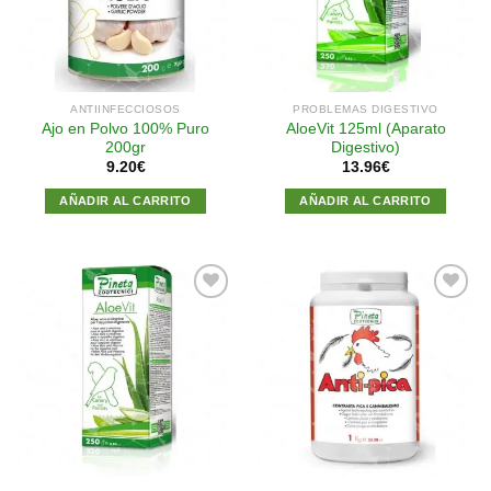
deseos
deseos
ANTIINFECCIOSOS
PROBLEMAS DIGESTIVO
Ajo en Polvo 100% Puro
AloeVit 125ml (Aparato
200gr
Digestivo)
9.20
€
13.96
€
AÑADIR AL CARRITO
AÑADIR AL CARRITO
Añadir
Añadir
a la
a la
lista de
lista de
deseos
deseos