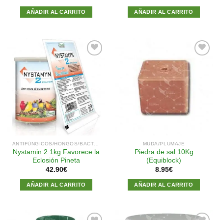
AÑADIR AL CARRITO
AÑADIR AL CARRITO
Añadir
Añadir
a la
a la
lista de
lista de
deseos
deseos
ANTIFÚNGICOS/HONGOS/BACTERIAS
MUDA/PLUMAJE
Nystamin 2 1kg Favorece la
Piedra de sal 10Kg
Eclosión Pineta
(Equiblock)
42.90
€
8.95
€
AÑADIR AL CARRITO
AÑADIR AL CARRITO