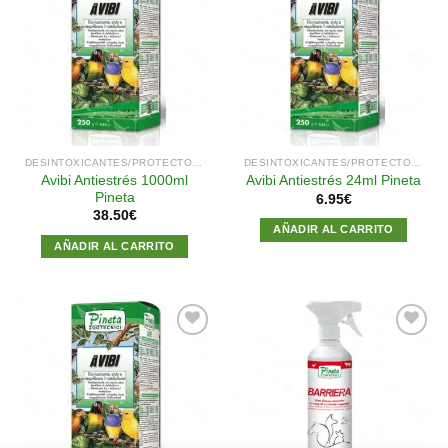
Añadir
Añadir
a la
a la
lista de
lista de
deseos
deseos
DESINTOXICANTES/PROTECTOR HEPÁTICO
DESINTOXICANTES/PROTECTOR HEPÁTICO
Avibi Antiestrés 1000ml
Avibi Antiestrés 24ml Pineta
Pineta
6.95
€
38.50
€
AÑADIR AL CARRITO
AÑADIR AL CARRITO
Añadir
Añadir
a la
a la
lista de
lista de
deseos
deseos