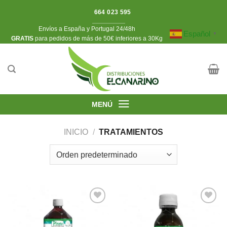
Saltar
664 023 595
al
Envíos a España y Portugal 24/48h
contenido
Español
▼
​GRATIS
para pedidos de más de 50€ inferiores a 30Kg
MENÚ
INICIO
/
TRATAMIENTOS