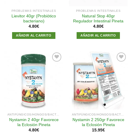
PROBLEMAS INTESTINALES
PROBLEMAS INTESTINALES
Lievitor 40gr (Probiòtico
Natural Stop 40gr
bacteriano)
Regulador Intestinal Pineta
4.80
€
4.80
€
AÑADIR AL CARRITO
AÑADIR AL CARRITO
Añadir
Añadir
a la
a la
lista de
lista de
deseos
deseos
ANTIFÚNGICOS/HONGOS/BACTERIAS
ANTIFÚNGICOS/HONGOS/BACTERIAS
Nystamin 2 40gr Favorece
Nystamin 2 250gr Favorece
la Eclosión Pineta
la Eclosión Pineta
4.80
€
15.95
€