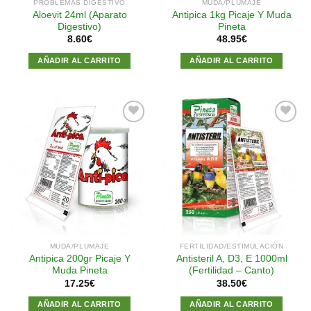
PROBLEMAS DIGESTIVO
MUDA/PLUMAJE
Aloevit 24ml (Aparato
Antipica 1kg Picaje Y Muda
Digestivo)
Pineta
8.60
€
48.95
€
AÑADIR AL CARRITO
AÑADIR AL CARRITO
Añadir
Añadir
a la
a la
lista de
lista de
deseos
deseos
MUDA/PLUMAJE
FERTILIDAD/ESTIMULACIÓN
Antipica 200gr Picaje Y
Antisteril A, D3, E 1000ml
Muda Pineta
(Fertilidad – Canto)
17.25
€
38.50
€
AÑADIR AL CARRITO
AÑADIR AL CARRITO