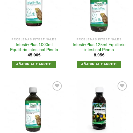
Añadir
Añadir
a la
a la
lista de
lista de
deseos
deseos
PROBLEMAS INTESTINALES
PROBLEMAS INTESTINALES
Intesti+Plus 1000ml
Intesti+Plus 125ml Equilibrio
Equilibrio intestinal Pineta
intestinal Pineta
45.00
€
8.95
€
AÑADIR AL CARRITO
AÑADIR AL CARRITO
Añadir
Añadir
a la
a la
lista de
lista de
deseos
deseos