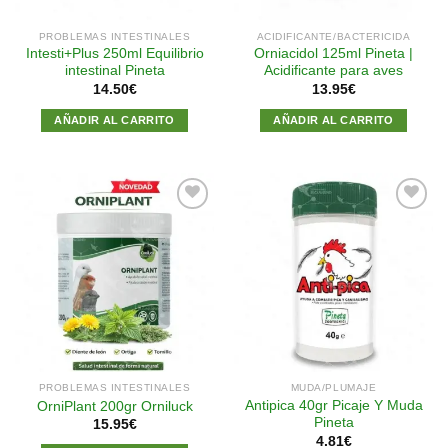
PROBLEMAS INTESTINALES
ACIDIFICANTE/BACTERICIDA
Intesti+Plus 250ml Equilibrio
Orniacidol 125ml Pineta |
intestinal Pineta
Acidificante para aves
14.50
€
13.95
€
AÑADIR AL CARRITO
AÑADIR AL CARRITO
Añadir
Añadir
a la
a la
lista de
lista de
deseos
deseos
PROBLEMAS INTESTINALES
MUDA/PLUMAJE
Antipica 40gr Picaje Y Muda
OrniPlant 200gr Orniluck
Pineta
15.95
€
4.81
€