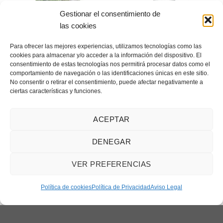
Gestionar el consentimiento de
las cookies
DESINTOXICANTES/PROTECTOR HEPÁTICO
HIGIENE
Avibi Antiestrés 250ml
Barriera 450ml (repelente
Para ofrecer las mejores experiencias, utilizamos tecnologías como las
Pineta
natural)
cookies para almacenar y/o acceder a la información del dispositivo. El
15.60
€
13.50
€
consentimiento de estas tecnologías nos permitirá procesar datos como el
comportamiento de navegación o las identificaciones únicas en este sitio.
AÑADIR AL CARRITO
AÑADIR AL CARRITO
No consentir o retirar el consentimiento, puede afectar negativamente a
ciertas características y funciones.
ACEPTAR
DENEGAR
Añadir
Añadir
a la
a la
lista de
lista de
VER PREFERENCIAS
deseos
deseos
¿Necesitas ayuda?
Contáctanos
Política de cookies
Política de Privacidad
Aviso Legal
DESINTOXICANTES/PROTECTOR HEPÁTICO
DESINTOXICANTES/PROTECTOR HEPÁTICO
Betaminor + Betaina
Betaminor + Betaina 24ml