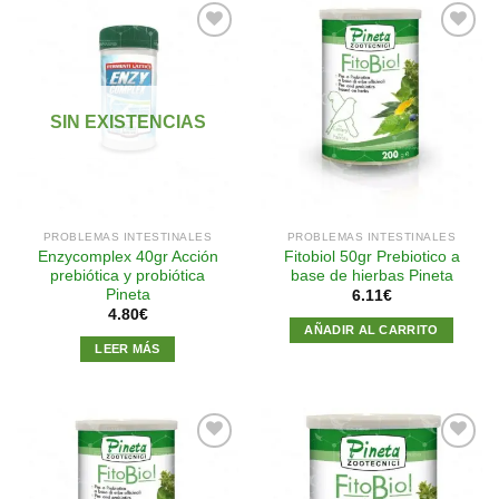
Añadir
Añadir
a la
a la
SIN EXISTENCIAS
lista de
lista de
deseos
deseos
PROBLEMAS INTESTINALES
PROBLEMAS INTESTINALES
Enzycomplex 40gr Acción
Fitobiol 50gr Prebiotico a
prebiótica y probiótica
base de hierbas Pineta
Pineta
6.11
€
4.80
€
AÑADIR AL CARRITO
LEER MÁS