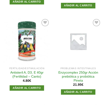
AÑADIR AL CARRITO
AÑADIR AL CARRITO
Añadir
Añadir
a la
a la
lista de
lista de
deseos
deseos
FERTILIDAD/ESTIMULACIÓN
PROBLEMAS INTESTINALES
Antisteril A, D3, E 40gr
Enzycomplex 250gr Acción
(Fertilidad – Canto)
prebiótica y probiótica
Pineta
4.80
€
21.95
€
AÑADIR AL CARRITO
AÑADIR AL CARRITO