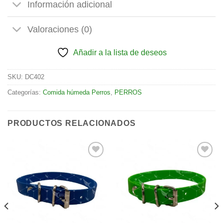
Información adicional
Valoraciones (0)
Añadir a la lista de deseos
SKU:
DC402
Categorías:
Comida húmeda Perros
,
PERROS
PRODUCTOS RELACIONADOS
Añadir
Añadir
a la
a la
lista de
lista de
deseos
deseos