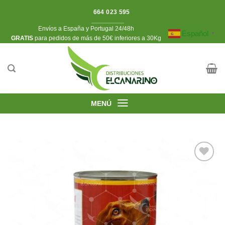
Saltar
664 023 595
al
Envíos a España y Portugal 24/48h
contenido
Español
▼
​GRATIS
para pedidos de más de 50€ inferiores a 30Kg
MENÚ
Añadir
a la
lista de
deseos