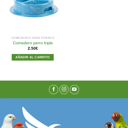
Añadir
a la
lista de
deseos
COMEDEROS PARA PERROS
Comedero perro triple
2.50
€
AÑADIR AL CARRITO