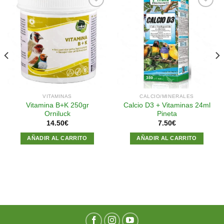
Añadir
Añadir
a la
a la
lista de
lista de
deseos
deseos
VITAMINAS
CALCIO/MINERALES
Vitamina B+K 250gr
Calcio D3 + Vitaminas 24ml
Orniluck
Pineta
14.50
€
7.50
€
AÑADIR AL CARRITO
AÑADIR AL CARRITO