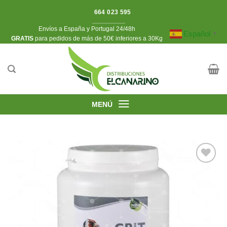
Saltar
664 023 595
al
Envíos a España y Portugal 24/48h
contenido
Español
▼
​GRATIS
para pedidos de más de 50€ inferiores a 30Kg
MENÚ
Añadir
a la
lista de
deseos