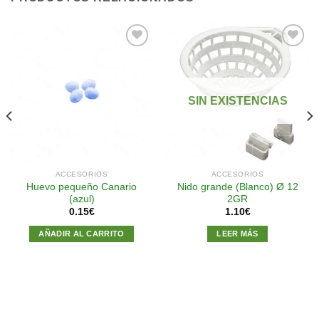
Añadir
Añadir
a la
a la
SIN EXISTENCIAS
lista de
lista de
deseos
deseos
ACCESORIOS
ACCESORIOS
Huevo pequeño Canario
Nido grande (Blanco) Ø 12
(azul)
2GR
0.15
€
1.10
€
AÑADIR AL CARRITO
LEER MÁS