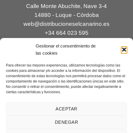
Calle Monte Abuchite, Nave 3-4
14880 - Luque - Córdoba
web@distribucioneselcanarino.es
+34 664 023 595
Gestionar el consentimiento de
las cookies
Para ofrecer las mejores experiencias, utilizamos tecnologías como las
cookies para almacenar y/o acceder a la información del dispositivo. El
consentimiento de estas tecnologías nos permitirá procesar datos como el
comportamiento de navegación o las identificaciones únicas en este sitio.
Contacto
|
Incidencias
|
Devoluciones
|
No consentir o retirar el consentimiento, puede afectar negativamente a
ciertas características y funciones.
Condiciones generales
Mantenimiento web a cargo de
Creaciones Digitales – mantenimiento web
.
ACEPTAR
DENEGAR
Aviso legal
|
Política de privacidad
|
Condiciones generales de