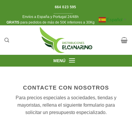
Saltar
664 023 595
al
Envíos a España y Portugal 24/48h
contenido
Español
▼
​GRATIS
para pedidos de más de 50€ inferiores a 30Kg
MENÚ
CONTACTE CON NOSOTROS
Para precios especiales a sociedades, tiendas y
mayoristas, rellena el siguiente formulario para
solicitar un presupuesto especializado.