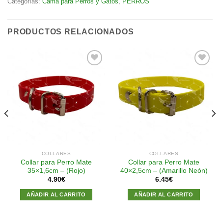
Categorías:
Cama para Perros y Gatos
,
PERROS
PRODUCTOS RELACIONADOS
Añadir
Añadir
a la
a la
lista de
lista de
deseos
deseos
COLLARES
COLLARES
Collar para Perro Mate
Collar para Perro Mate
35×1,6cm – (Rojo)
40×2,5cm – (Amarillo Neón)
4.90
€
6.45
€
AÑADIR AL CARRITO
AÑADIR AL CARRITO