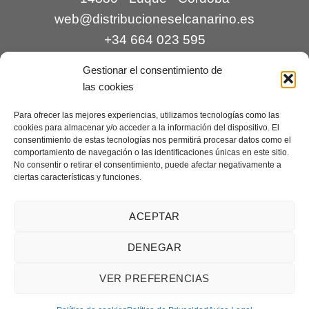
web@distribucioneselcanarino.es
+34 664 023 595
Gestionar el consentimiento de
las cookies
Para ofrecer las mejores experiencias, utilizamos tecnologías como las
cookies para almacenar y/o acceder a la información del dispositivo. El
consentimiento de estas tecnologías nos permitirá procesar datos como el
comportamiento de navegación o las identificaciones únicas en este sitio.
Contacto
|
Incidencias
|
Devoluciones
|
No consentir o retirar el consentimiento, puede afectar negativamente a
ciertas características y funciones.
Condiciones generales
Mantenimiento web a cargo de
Creaciones Digitales – mantenimiento web
.
ACEPTAR
DENEGAR
Aviso legal
|
Política de privacidad
|
Condiciones generales de
VER PREFERENCIAS
venta
|
Cookies
Copyright 2026 ©
Distribuciones El Canarino
¿Necesitas ayuda?
Contáctanos