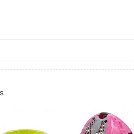
S
Añadir
Aña