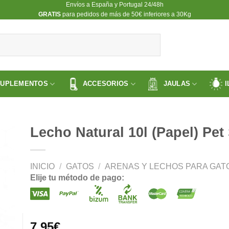
Envíos a España y Portugal 24/48h
​GRATIS
para pedidos de más de 50€ inferiores a 30Kg
SUPLEMENTOS
ACCESORIOS
JAULAS
I
Lecho Natural 10l (Papel) Pet
INICIO
/
GATOS
/
ARENAS Y LECHOS PARA GAT
ir
Elije tu método de pago:
a
 de
os
7.95
€