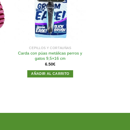
a
a la
 de
lista de
eos
deseos
CEPILLOS Y CORTAUÑAS
Carda con púas metálicas perros y
gatos 9,5×16 cm
6.50
€
AÑADIR AL CARRITO