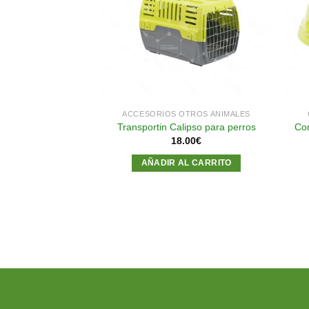
a la
a la
lista de
lista de
deseos
deseos
BEDERO GATOS
ACCESORIOS OTROS ANIMALES
o Matisse 500ml
Transportin Calipso para perros
Co
GR
18.00
€
20
€
AÑADIR AL CARRITO
AL CARRITO