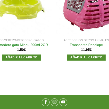
a la
a l
lista de
lista
deseos
des
COMEDERO/BEBEDERO GATOS
ACCESORIOS OTROS ANIMALES
medero gato Minou 200ml 2GR
Transportin Penelope
1.50
€
11.95
€
AÑADIR AL CARRITO
AÑADIR AL CARRITO