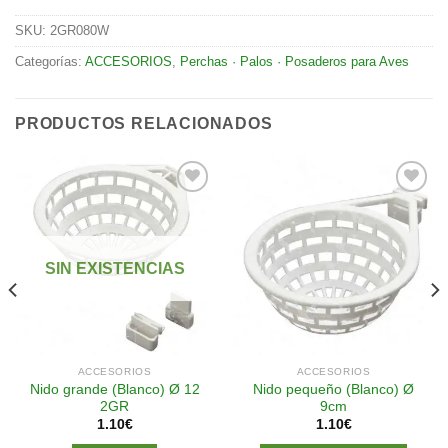
SKU:
2GR080W
Categorías:
ACCESORIOS
,
Perchas · Palos · Posaderos para Aves
PRODUCTOS RELACIONADOS
Añadir
Añadir
a la
a la
SIN EXISTENCIAS
lista de
lista de
deseos
deseos
ACCESORIOS
ACCESORIOS
Nido grande (Blanco) Ø 12
Nido pequeño (Blanco) Ø
2GR
9cm
1.10
€
1.10
€