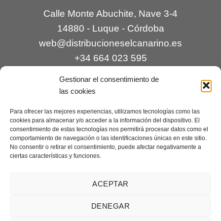
Calle Monte Abuchite, Nave 3-4
14880 - Luque - Córdoba
web@distribucioneselcanarino.es
+34 664 023 595
Gestionar el consentimiento de
las cookies
Para ofrecer las mejores experiencias, utilizamos tecnologías como las
cookies para almacenar y/o acceder a la información del dispositivo. El
consentimiento de estas tecnologías nos permitirá procesar datos como el
comportamiento de navegación o las identificaciones únicas en este sitio.
Contacto
|
Incidencias
|
Devoluciones
|
No consentir o retirar el consentimiento, puede afectar negativamente a
ciertas características y funciones.
Condiciones generales
Mantenimiento web a cargo de
Creaciones Digitales – mantenimiento web
.
ACEPTAR
DENEGAR