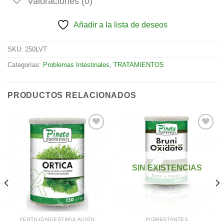
Valoraciones (0)
Añadir a la lista de deseos
SKU:
250LVT
Categorías:
Problemas Intestinales
,
TRATAMIENTOS
PRODUCTOS RELACIONADOS
Añadir
Añadir
a la
a la
SIN EXISTENCIAS
lista de
lista de
deseos
deseos
FERTILIDAD/ESTIMULACIÓN
PIGMENTANTES