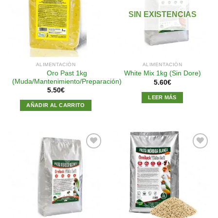
Añadir
Añadir
a la
a la
SIN EXISTENCIAS
lista de
lista de
deseos
deseos
ALIMENTACIÓN
ALIMENTACIÓN
Oro Past 1kg
White Mix 1kg (Sin Dore)
(Muda/Mantenimiento/Preparación)
5.60
€
5.50
€
LEER MÁS
AÑADIR AL CARRITO
Añadir
Añadir
a la
a la
lista de
lista de
deseos
deseos