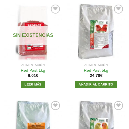
Añadir
Añadir
a la
a la
SIN EXISTENCIAS
lista de
lista de
deseos
deseos
ALIMENTACIÓN
ALIMENTACIÓN
Red Past 1kg
Red Past 5kg
6.01
€
24.79
€
LEER MÁS
AÑADIR AL CARRITO
Añadir
Añadir
a la
a la