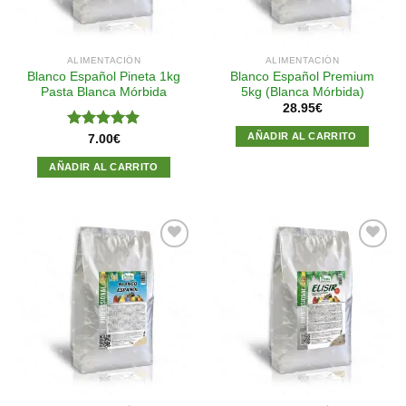
ALIMENTACIÓN
ALIMENTACIÓN
Blanco Español Pineta 1kg
Blanco Español Premium
Pasta Blanca Mórbida
5kg (Blanca Mórbida)
28.95
€
AÑADIR AL CARRITO
Valorado
7.00
€
con
5.00
de 5
AÑADIR AL CARRITO
Añadir
Añadir
a la
a la
lista de
lista de
deseos
deseos