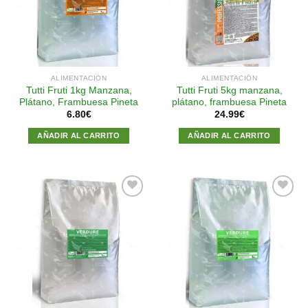
lista de
lista de
deseos
deseos
ALIMENTACIÓN
ALIMENTACIÓN
Tutti Fruti 1kg Manzana,
Tutti Fruti 5kg manzana,
Plátano, Frambuesa Pineta
plátano, frambuesa Pineta
6.80
€
24.99
€
AÑADIR AL CARRITO
AÑADIR AL CARRITO
Añadir
Añadir
a la
a la
lista de
lista de
deseos
deseos