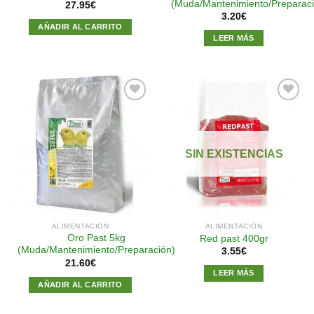
(Muda/Mantenimiento/Preparaci
27.95
€
3.20
€
AÑADIR AL CARRITO
LEER MÁS
Añadir
Añadir
a la
a la
SIN EXISTENCIAS
lista de
lista de
deseos
deseos
ALIMENTACIÓN
ALIMENTACIÓN
Oro Past 5kg
Red past 400gr
(Muda/Mantenimiento/Preparación)
3.55
€
21.60
€
LEER MÁS
AÑADIR AL CARRITO