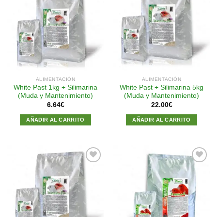
Añadir
Añadir
a la
a la
lista de
lista de
deseos
deseos
ALIMENTACIÓN
ALIMENTACIÓN
White Past 1kg + Silimarina
White Past + Silimarina 5kg
(Muda y Mantenimiento)
(Muda y Mantenimiento)
6.64
€
22.00
€
AÑADIR AL CARRITO
AÑADIR AL CARRITO
Añadir
Añadir
a la
a la
lista de
lista de
deseos
deseos