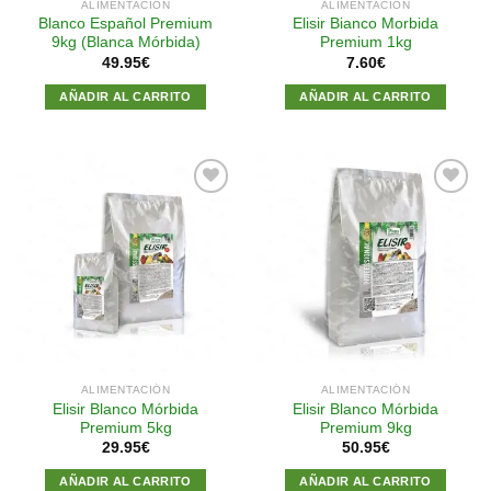
ALIMENTACIÓN
ALIMENTACIÓN
Blanco Español Premium
Elisir Bianco Morbida
9kg (Blanca Mórbida)
Premium 1kg
49.95
€
7.60
€
AÑADIR AL CARRITO
AÑADIR AL CARRITO
Añadir
Añadir
a la
a la
lista de
lista de
deseos
deseos
ALIMENTACIÓN
ALIMENTACIÓN
Elisir Blanco Mórbida
Elisir Blanco Mórbida
Premium 5kg
Premium 9kg
29.95
€
50.95
€
AÑADIR AL CARRITO
AÑADIR AL CARRITO