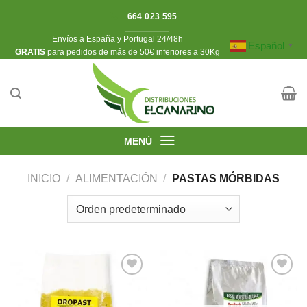
Saltar
664 023 595
al
Envíos a España y Portugal 24/48h
contenido
Español
▼
​GRATIS
para pedidos de más de 50€ inferiores a 30Kg
MENÚ
INICIO
/
ALIMENTACIÓN
/
PASTAS MÓRBIDAS