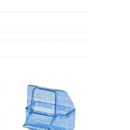
dir
Añadir
a
a la
 de
lista de
eos
deseos