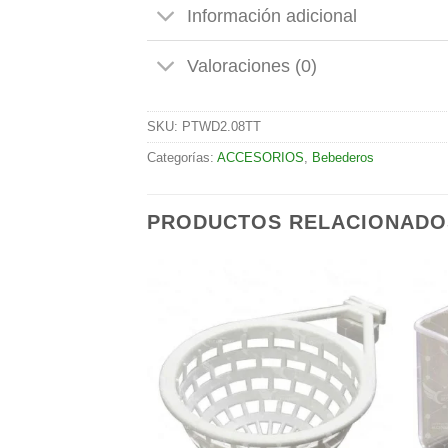
Información adicional
Valoraciones (0)
SKU:
PTWD2.08TT
Categorías:
ACCESORIOS
,
Bebederos
PRODUCTOS RELACIONADO
Añadir
Añadir
a la
a la
lista de
lista de
deseos
deseos