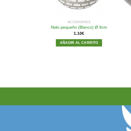
SORIOS
ACCESORIOS
rencia 200 cc.
Nido pequeño (Blanco) Ø 9cm
rente 2GR
1.10
€
65
€
AÑADIR AL CARRITO
AL CARRITO