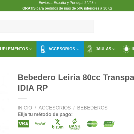
Envíos a España y Portugal 24/48h
​GRATIS
para pedidos de más de 50€ inferiores a 30Kg
SUPLEMENTOS
ACCESORIOS
JAULAS
I
Bebedero Leiria 80cc Transpa
IDIA RP
ir
INICIO
/
ACCESORIOS
/
BEBEDEROS
a
 de
Elije tu método de pago:
os