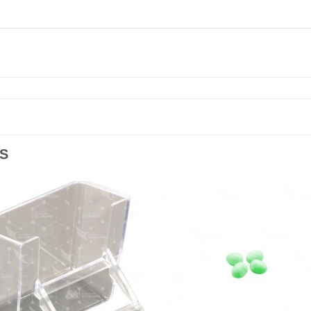
S
Añadir
Aña
a la
a l
lista de
lista
deseos
des