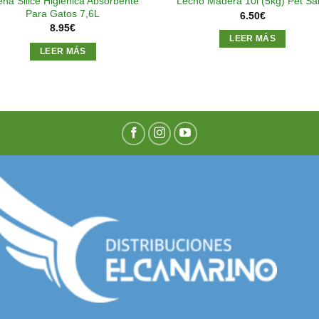
ena Silice Higiénica Absorbente
Lecho Madera 10l (5kg) Pet Sa
Para Gatos 7,6L
6.50
€
8.95
€
LEER MÁS
LEER MÁS