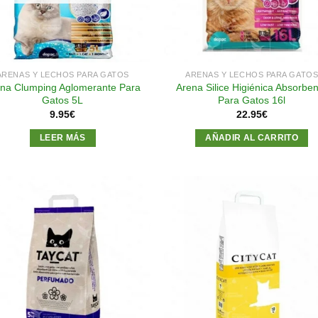
ARENAS Y LECHOS PARA GATOS
ARENAS Y LECHOS PARA GATO
na Clumping Aglomerante Para
Arena Silice Higiénica Absorbe
Gatos 5L
Para Gatos 16l
9.95
€
22.95
€
LEER MÁS
AÑADIR AL CARRITO
Añadir
Aña
a la
a l
lista de
lista
deseos
des