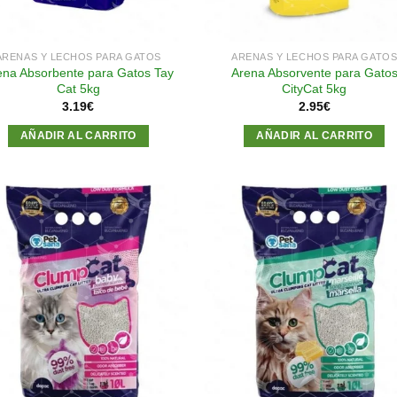
ARENAS Y LECHOS PARA GATOS
ARENAS Y LECHOS PARA GATO
ena Absorbente para Gatos Tay
Arena Absorvente para Gato
Cat 5kg
CityCat 5kg
3.19
€
2.95
€
AÑADIR AL CARRITO
AÑADIR AL CARRITO
Añadir
Aña
a la
a l
lista de
lista
deseos
des