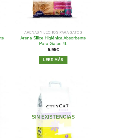
S
ARENAS Y LECHOS PARA GATOS
nte
Arena Silice Higiénica Absorbente
Para Gatos 4L
5.95
€
LEER MÁS
dir
Añadir
a
a la
 de
lista de
SIN EXISTENCIAS
eos
deseos