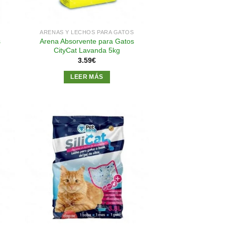
S
ARENAS Y LECHOS PARA GATOS
s
Arena Absorvente para Gatos
CityCat Lavanda 5kg
3.59
€
LEER MÁS
dir
Añadir
a
a la
 de
lista de
eos
deseos