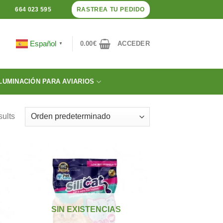
RASTREA TU PEDIDO
664 023 595
Español
0.00
€
ACCEDER
▼
LUMINACIÓN PARA AVIARIOS
sults
dir
Añadir
a
a la
 de
lista de
SIN EXISTENCIAS
eos
deseos