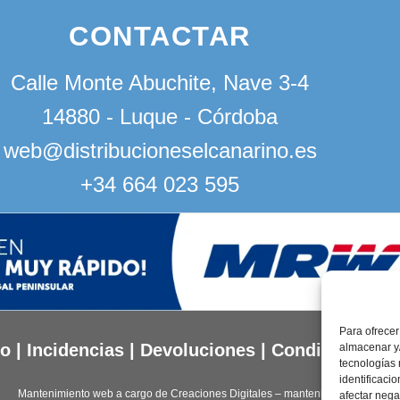
CONTACTAR
Calle Monte Abuchite, Nave 3-4
14880 - Luque - Córdoba
web@distribucioneselcanarino.es
+34 664 023 595
Para ofrecer
to
|
Incidencias
|
Devoluciones
|
Condiciones g
almacenar y/
tecnologías
identificaci
Mantenimiento web a cargo de
Creaciones Digitales – mantenimiento web
.
afectar nega