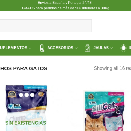
Envíos a España y Portugal 24/48h
​GRATIS
para pedidos de más de 50€ inferiores a 30Kg
SUPLEMENTOS
ACCESORIOS
JAULAS
I
CHOS PARA GATOS
Showing all 16 re
Añadir
Aña
a la
a l
lista de
lista
SIN EXISTENCIAS
deseos
des