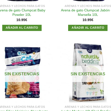
ARENAS Y LECHOS PARA GATOS
ARENAS Y LECHOS PARA GATO
Arena de gato Clumpcat Baby
Arena de gato Clumpcat Jabón
Powder 10L
Marsella 10L
10.95
€
10.95
€
AÑADIR AL CARRITO
AÑADIR AL CARRITO
Añadir
Aña
a la
a l
lista de
lista
SIN EXISTENCIAS
SIN EXISTENCIAS
deseos
des
ARENAS Y LECHOS PARA GATOS
ARENAS Y LECHOS PARA GATO