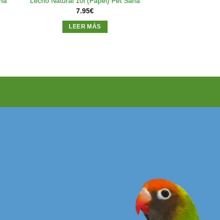
na
Lecho Natural 10l (Papel) Pet Sana
7.95
€
LEER MÁS