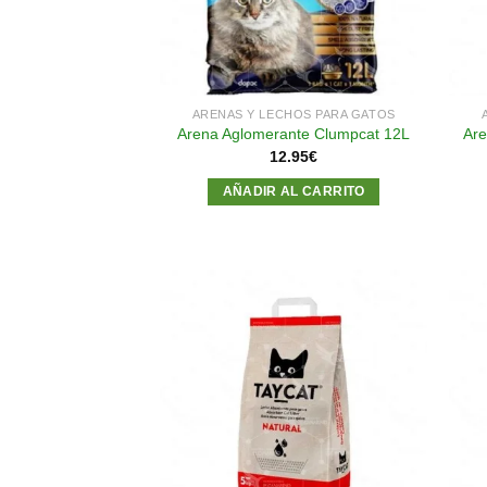
ARENAS Y LECHOS PARA GATOS
Are
Arena Aglomerante Clumpcat 12L
12.95
€
AÑADIR AL CARRITO
Añadir
a la
lista de
deseos