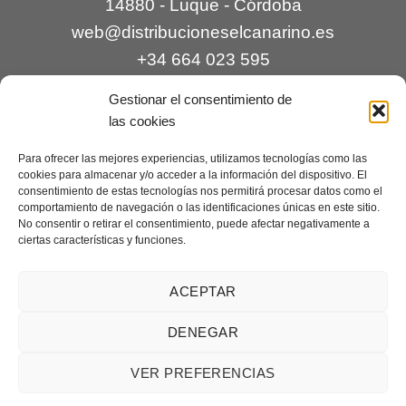
14880 - Luque - Córdoba
web@distribucioneselcanarino.es
+34 664 023 595
Gestionar el consentimiento de
las cookies
Para ofrecer las mejores experiencias, utilizamos tecnologías como las
cookies para almacenar y/o acceder a la información del dispositivo. El
consentimiento de estas tecnologías nos permitirá procesar datos como el
comportamiento de navegación o las identificaciones únicas en este sitio.
Contacto
|
Incidencias
|
Devoluciones
|
No consentir o retirar el consentimiento, puede afectar negativamente a
ciertas características y funciones.
Condiciones generales
Mantenimiento web a cargo de
Creaciones Digitales – mantenimiento web
.
ACEPTAR
DENEGAR
Aviso legal
|
Política de privacidad
|
Condiciones generales de
VER PREFERENCIAS
venta
|
Cookies
Copyright 2026 ©
Distribuciones El Canarino
¿Necesitas ayuda?
Contáctanos