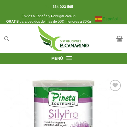
Saltar
664 023 595
al
Envíos a España y Portugal 24/48h
contenido
Español
▼
​GRATIS
para pedidos de más de 50€ inferiores a 30Kg
MENÚ
Añadir
a la
lista de
deseos