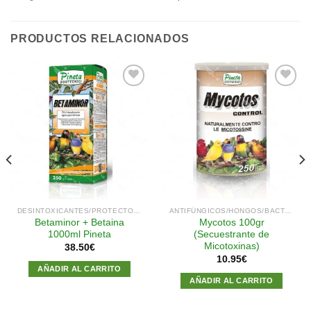
PRODUCTOS RELACIONADOS
Añadir
Añadir
a la
a la
lista de
lista de
deseos
deseos
DESINTOXICANTES/PROTECTOR HEPÁTICO
ANTIFÚNGICOS/HONGOS/BACTERIAS
Betaminor + Betaina
Mycotos 100gr
1000ml Pineta
(Secuestrante de
Micotoxinas)
38.50
€
10.95
€
AÑADIR AL CARRITO
AÑADIR AL CARRITO