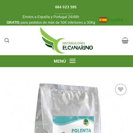
Saltar
664 023 595
al
Envíos a España y Portugal 24/48h
contenido
Español
▼
​GRATIS
para pedidos de más de 50€ inferiores a 30Kg
MENÚ
Añadir
a la
lista de
deseos