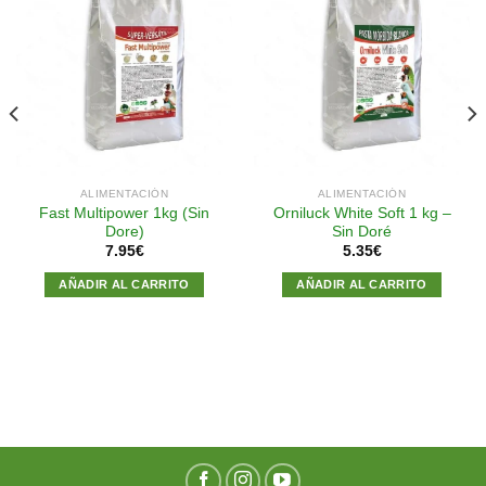
Añadir
Añadir
a la
a la
lista de
lista de
deseos
deseos
ALIMENTACIÓN
ALIMENTACIÓN
Fast Multipower 1kg (Sin
Orniluck White Soft 1 kg –
Dore)
Sin Doré
7.95
€
5.35
€
AÑADIR AL CARRITO
AÑADIR AL CARRITO