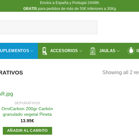
Envíos a España y Portugal 24/48h
​GRATIS
para pedidos de más de 50€ inferiores a 30Kg
SUPLEMENTOS
ACCESORIOS
JAULAS
I
RATIVOS
Showing all 2 re
DEPURATIVOS
OrniCarbon 200gr Carbón
granulado vegetal Pineta
Añadir
13.95
€
a la
lista de
AÑADIR AL CARRITO
deseos