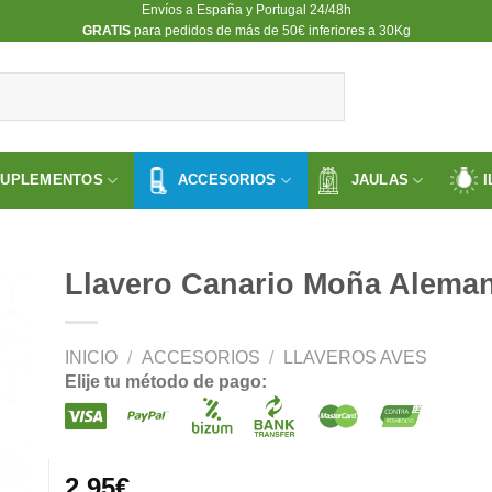
Envíos a España y Portugal 24/48h
​GRATIS
para pedidos de más de 50€ inferiores a 30Kg
SUPLEMENTOS
ACCESORIOS
JAULAS
I
Llavero Canario Moña Aleman
INICIO
/
ACCESORIOS
/
LLAVEROS AVES
ir
Elije tu método de pago:
a
 de
os
2.95
€