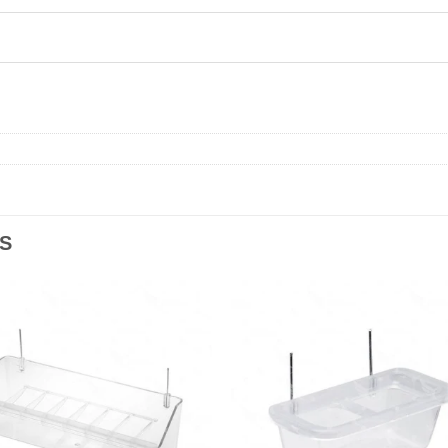
S
Añadir
Aña
a la
a l
lista de
lista
deseos
des