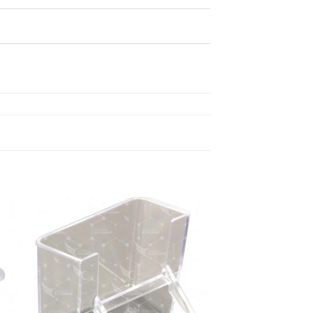
dir
Añadir
a
a la
 de
lista de
eos
deseos