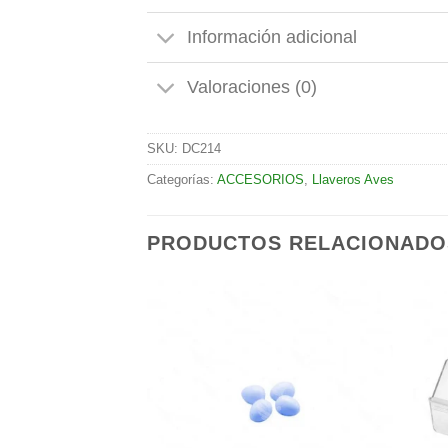
Información adicional
Valoraciones (0)
SKU:
DC214
Categorías:
ACCESORIOS
,
Llaveros Aves
PRODUCTOS RELACIONADO
Añadir
Añadir
a la
a la
lista de
lista de
deseos
deseos