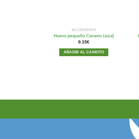
SORIOS
ACCESORIOS
 Canario (verde)
Huevo pequeño Canario (azul)
15
€
0.15
€
AL CARRITO
AÑADIR AL CARRITO