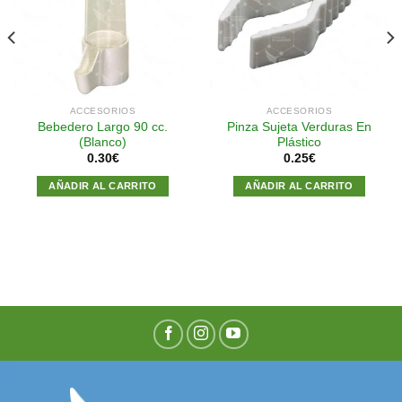
a la
a la
lista de
lista de
deseos
deseos
ACCESORIOS
ACCESORIOS
Bebedero Largo 90 cc.
Pinza Sujeta Verduras En
(Blanco)
Plástico
0.30
€
0.25
€
AÑADIR AL CARRITO
AÑADIR AL CARRITO