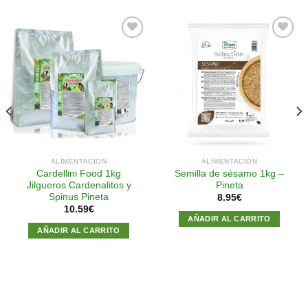
Añadir
Añadir
a la
a la
lista de
lista de
deseos
deseos
ALIMENTACIÓN
ALIMENTACIÓN
Cardellini Food 1kg
Semilla de sésamo 1kg –
Jilgueros Cardenalitos y
Pineta
Spinus Pineta
8.95
€
10.59
€
AÑADIR AL CARRITO
AÑADIR AL CARRITO