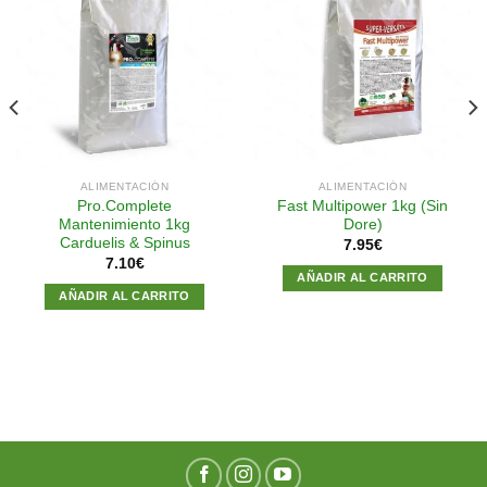
Añadir
Añadir
a la
a la
lista de
lista de
deseos
deseos
ALIMENTACIÓN
ALIMENTACIÓN
Pro.Complete
Fast Multipower 1kg (Sin
Mantenimiento 1kg
Dore)
Carduelis & Spinus
7.95
€
7.10
€
AÑADIR AL CARRITO
AÑADIR AL CARRITO