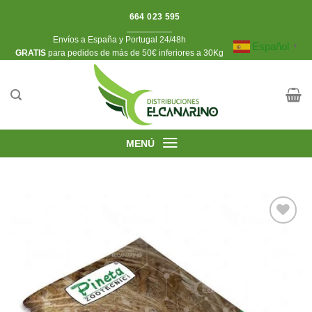
Saltar
25%
664 023 595
al
Envíos a España y Portugal 24/48h
contenido
Español
▼
​GRATIS
para pedidos de más de 50€ inferiores a 30Kg
MENÚ
Añadir
a la
lista de
deseos