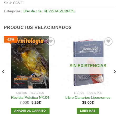
SKU:
COVE1
Categorías:
Libro de cría
,
REVISTAS/LIBROS
PRODUCTOS RELACIONADOS
25%
Añadir
Añadir
a la
a la
SIN EXISTENCIAS
lista de
lista de
deseos
deseos
LIBROS · REVISTAS
LIBROS · REVISTAS
Revista Práctica Nº104
Libro Canarios Lipocromos
El
El
7.00
€
5.25
€
39.00
€
precio
precio
original
actual
AÑADIR AL CARRITO
LEER MÁS
era:
es:
7.00€.
5.25€.