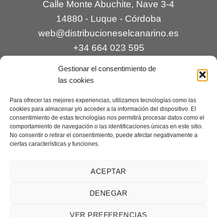
Calle Monte Abuchite, Nave 3-4
14880 - Luque - Córdoba
web@distribucioneselcanarino.es
+34 664 023 595
Gestionar el consentimiento de
las cookies
Para ofrecer las mejores experiencias, utilizamos tecnologías como las
cookies para almacenar y/o acceder a la información del dispositivo. El
consentimiento de estas tecnologías nos permitirá procesar datos como el
comportamiento de navegación o las identificaciones únicas en este sitio.
Contacto
|
Incidencias
|
Devoluciones
|
No consentir o retirar el consentimiento, puede afectar negativamente a
ciertas características y funciones.
Condiciones generales
Mantenimiento web a cargo de
Creaciones Digitales – mantenimiento web
.
ACEPTAR
DENEGAR
Aviso legal
|
Política de privacidad
|
Condiciones generales de
VER PREFERENCIAS