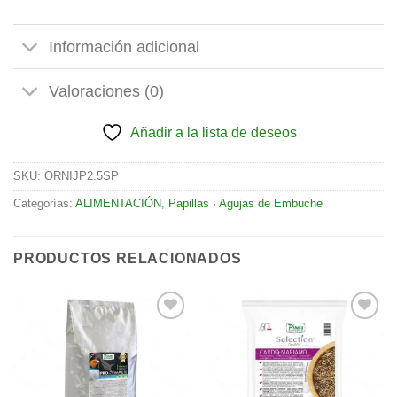
Información adicional
Valoraciones (0)
Añadir a la lista de deseos
SKU:
ORNIJP2.5SP
Categorías:
ALIMENTACIÓN
,
Papillas · Agujas de Embuche
PRODUCTOS RELACIONADOS
Añadir
Añadir
a la
a la
lista de
lista de