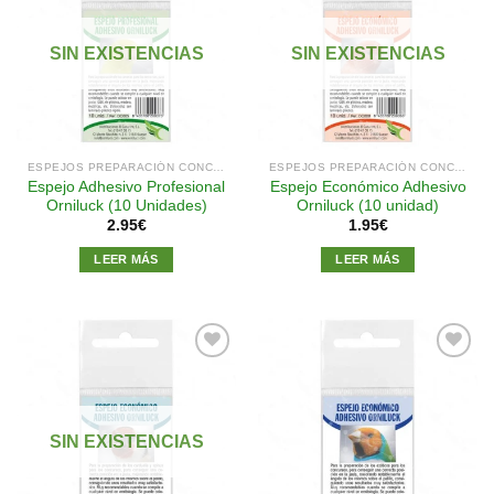
Añadir
Añadir
a la
a la
SIN EXISTENCIAS
SIN EXISTENCIAS
lista de
lista de
deseos
deseos
ESPEJOS PREPARACIÓN CONCURSOS
ESPEJOS PREPARACIÓN CONCURSOS
Espejo Adhesivo Profesional
Espejo Económico Adhesivo
Orniluck (10 Unidades)
Orniluck (10 unidad)
2.95
€
1.95
€
LEER MÁS
LEER MÁS
Añadir
Añadir
a la
a la
SIN EXISTENCIAS
lista de
lista de
deseos
deseos