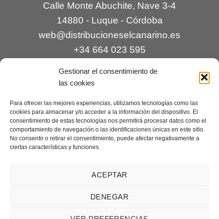
Calle Monte Abuchite, Nave 3-4
14880 - Luque - Córdoba
web@distribucioneselcanarino.es
+34 664 023 595
Gestionar el consentimiento de
las cookies
Para ofrecer las mejores experiencias, utilizamos tecnologías como las
cookies para almacenar y/o acceder a la información del dispositivo. El
consentimiento de estas tecnologías nos permitirá procesar datos como el
comportamiento de navegación o las identificaciones únicas en este sitio.
Contacto
|
Incidencias
|
Devoluciones
|
No consentir o retirar el consentimiento, puede afectar negativamente a
ciertas características y funciones.
Condiciones generales
Mantenimiento web a cargo de
Creaciones Digitales – mantenimiento web
.
ACEPTAR
DENEGAR
Aviso legal
|
Política de privacidad
|
Condiciones generales de
VER PREFERENCIAS