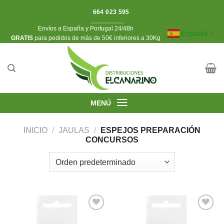
Saltar
664 023 595
al
Envíos a España y Portugal 24/48h
contenido
Español
▼
​GRATIS
para pedidos de más de 50€ inferiores a 30Kg
MENÚ
INICIO
/
JAULAS
/
ESPEJOS PREPARACIÓN
CONCURSOS