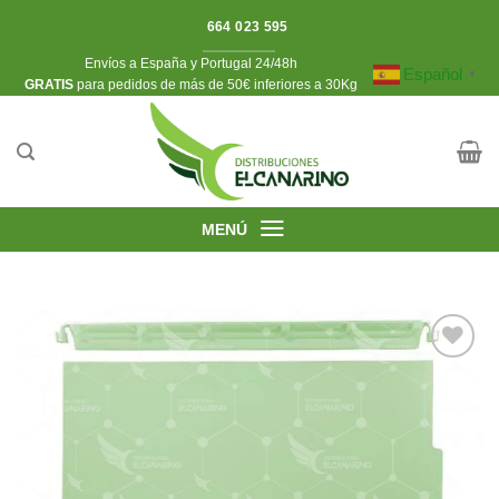
Saltar
664 023 595
al
Envíos a España y Portugal 24/48h
contenido
Español
▼
​GRATIS
para pedidos de más de 50€ inferiores a 30Kg
MENÚ
Añadir
a la
lista de
deseos