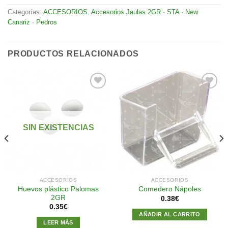
Categorías:
ACCESORIOS
,
Accesorios Jaulas 2GR · STA · New
Canariz · Pedros
PRODUCTOS RELACIONADOS
Añadir
Añadir
a la
a la
SIN EXISTENCIAS
lista de
lista de
deseos
deseos
ACCESORIOS
ACCESORIOS
Huevos plástico Palomas
Comedero Nápoles
2GR
0.38
€
0.35
€
AÑADIR AL CARRITO
LEER MÁS