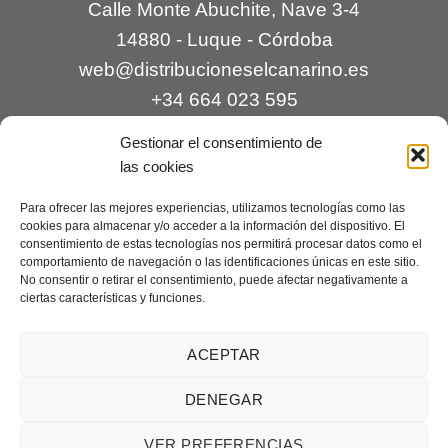
Calle Monte Abuchite, Nave 3-4
14880 - Luque - Córdoba
web@distribucioneselcanarino.es
+34 664 023 595
Gestionar el consentimiento de
las cookies
Para ofrecer las mejores experiencias, utilizamos tecnologías como las
cookies para almacenar y/o acceder a la información del dispositivo. El
consentimiento de estas tecnologías nos permitirá procesar datos como el
comportamiento de navegación o las identificaciones únicas en este sitio.
Contacto
|
Incidencias
|
Devoluciones
|
No consentir o retirar el consentimiento, puede afectar negativamente a
ciertas características y funciones.
Condiciones generales
Mantenimiento web a cargo de
Creaciones Digitales – mantenimiento web
.
ACEPTAR
DENEGAR
Aviso legal
|
Política de privacidad
|
Condiciones generales de
VER PREFERENCIAS