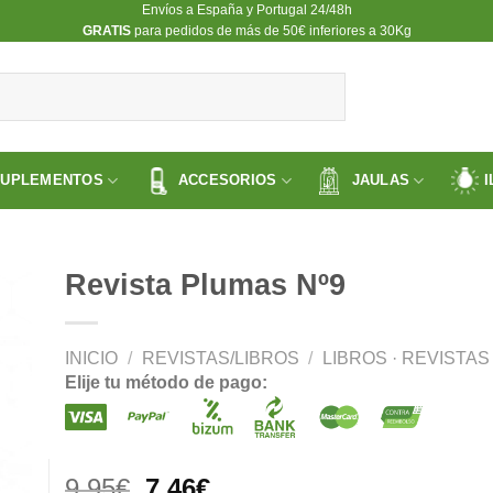
Envíos a España y Portugal 24/48h
​GRATIS
para pedidos de más de 50€ inferiores a 30Kg
SUPLEMENTOS
ACCESORIOS
JAULAS
I
Revista Plumas Nº9
INICIO
/
REVISTAS/LIBROS
/
LIBROS · REVISTAS
ir
Elije tu método de pago:
a
 de
os
El
El
9.95
€
7.46
€