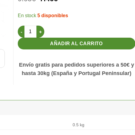
precio
precio
original
actual
5 disponibles
era:
es:
9.95€.
7.46€.
Revista Plumas Nº9 cantidad
AÑADIR AL CARRITO
Envío gratis para pedidos superiores a 50€ y
hasta 30kg (España y Portugal Peninsular)
0.5 kg