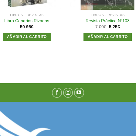
LIBROS · REVISTAS
LIBROS · REVISTAS
Libro Canarios Rizados
Revista Práctica Nº103
El
El
50.95
€
7.00
€
5.25
€
precio
precio
original
actual
AÑADIR AL CARRITO
AÑADIR AL CARRITO
era:
es:
7.00€.
5.25€.