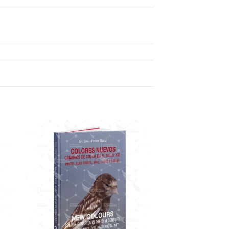
dir
Añadir
a
a la
 de
lista de
eos
deseos