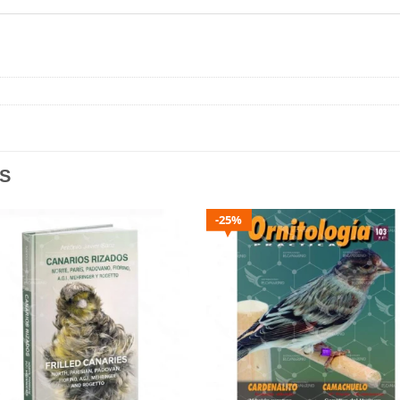
S
25%
Añadir
Aña
a la
a l
lista de
lista
deseos
des