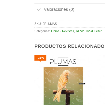
Valoraciones (0)
SKU:
9PLUMAS
Categorías:
Libros · Revistas
,
REVISTAS/LIBROS
PRODUCTOS RELACIONADO
25%
Añadir
Añadir
a la
a la
lista de
lista de
deseos
deseos