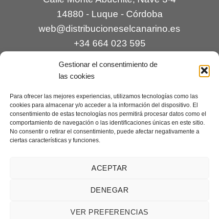
14880 - Luque - Córdoba
web@distribucioneselcanarino.es
+34 664 023 595
Gestionar el consentimiento de
las cookies
Para ofrecer las mejores experiencias, utilizamos tecnologías como las
cookies para almacenar y/o acceder a la información del dispositivo. El
consentimiento de estas tecnologías nos permitirá procesar datos como el
comportamiento de navegación o las identificaciones únicas en este sitio.
Contacto
|
Incidencias
|
Devoluciones
|
No consentir o retirar el consentimiento, puede afectar negativamente a
ciertas características y funciones.
Condiciones generales
Mantenimiento web a cargo de
Creaciones Digitales – mantenimiento web
.
ACEPTAR
DENEGAR
Aviso legal
|
Política de privacidad
|
Condiciones generales de
VER PREFERENCIAS
venta
|
Cookies
Copyright 2026 ©
Distribuciones El Canarino