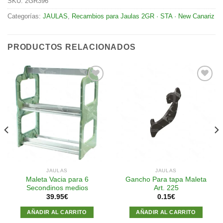
SKU:
2GR396
Categorías:
JAULAS
,
Recambios para Jaulas 2GR · STA · New Canariz
PRODUCTOS RELACIONADOS
Añadir
Añadir
a la
a la
lista de
lista de
deseos
deseos
JAULAS
JAULAS
Maleta Vacia para 6
Gancho Para tapa Maleta
Secondinos medios
Art. 225
39.95
€
0.15
€
AÑADIR AL CARRITO
AÑADIR AL CARRITO