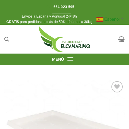
Saltar
664 023 595
al
Envíos a España y Portugal 24/48h
contenido
Español
▼
​GRATIS
para pedidos de más de 50€ inferiores a 30Kg
MENÚ
Añadir
a la
lista de
deseos