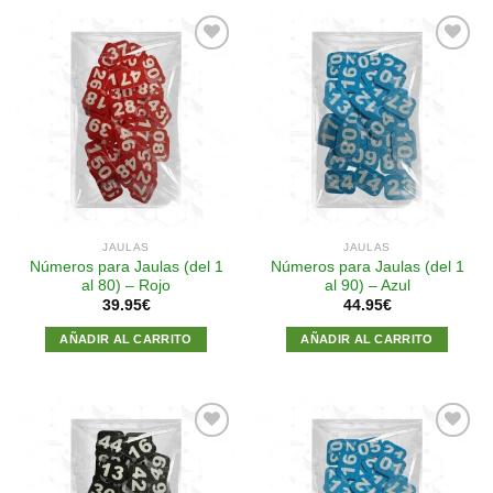
Añadir
Añadir
a la
a la
lista de
lista de
deseos
deseos
JAULAS
JAULAS
Números para Jaulas (del 1
Números para Jaulas (del 1
al 80) – Rojo
al 90) – Azul
39.95
€
44.95
€
AÑADIR AL CARRITO
AÑADIR AL CARRITO
Añadir
Añadir