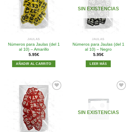
Añadir
Añadir
a la
a la
SIN EXISTENCIAS
lista de
lista de
deseos
deseos
JAULAS
JAULAS
Números para Jaulas (del 1
Números para Jaulas (del 1
al 10) – Amarillo
al 10) – Negro
5.95
€
5.95
€
AÑADIR AL CARRITO
LEER MÁS
Añadir
Añadir
a la
a la
SIN EXISTENCIAS
lista de
lista de
deseos
deseos