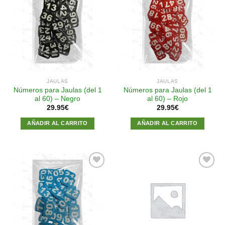
Añadir
Añadir
a la
a la
lista de
lista de
deseos
deseos
JAULAS
JAULAS
Números para Jaulas (del 1
Números para Jaulas (del 1
al 60) – Negro
al 60) – Rojo
29.95
€
29.95
€
AÑADIR AL CARRITO
AÑADIR AL CARRITO
Añadir
Añadir
a la
a la
lista de
lista de
deseos
deseos