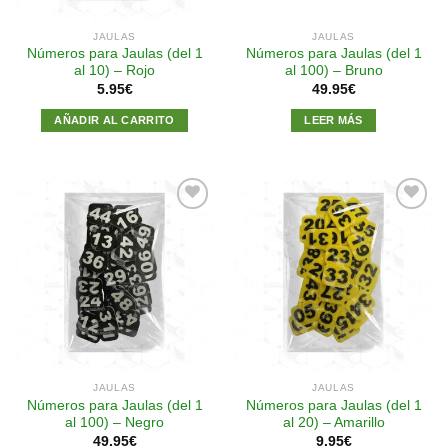
JAULAS
JAULAS
Números para Jaulas (del 1
Números para Jaulas (del 1
al 10) – Rojo
al 100) – Bruno
5.95
€
49.95
€
AÑADIR AL CARRITO
LEER MÁS
Añadir
Añadir
a la
a la
lista de
lista de
deseos
deseos
JAULAS
JAULAS
Números para Jaulas (del 1
Números para Jaulas (del 1
al 100) – Negro
al 20) – Amarillo
49.95
€
9.95
€