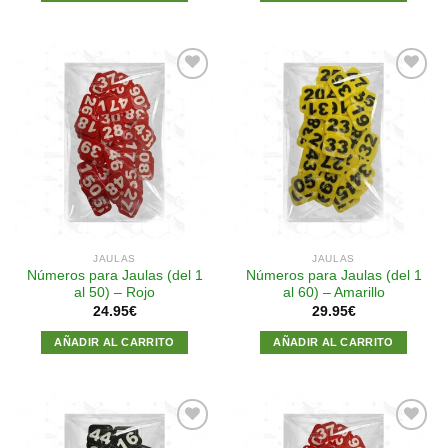
Añadir
Añadir
a la
a la
lista de
lista de
deseos
deseos
JAULAS
JAULAS
Números para Jaulas (del 1
Números para Jaulas (del 1
al 50) – Rojo
al 60) – Amarillo
24.95
€
29.95
€
AÑADIR AL CARRITO
AÑADIR AL CARRITO