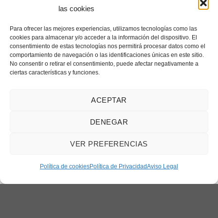
las cookies
JAULAS
JAULAS
Números para Jaulas (del 1
Números para Jaulas (del 1
Para ofrecer las mejores experiencias, utilizamos tecnologías como las
al 10) – Blanco
al 10) – Verde
cookies para almacenar y/o acceder a la información del dispositivo. El
5.95
€
5.95
€
consentimiento de estas tecnologías nos permitirá procesar datos como el
comportamiento de navegación o las identificaciones únicas en este sitio.
AÑADIR AL CARRITO
AÑADIR AL CARRITO
No consentir o retirar el consentimiento, puede afectar negativamente a
ciertas características y funciones.
ACEPTAR
DENEGAR
Añadir
Añadir
a la
a la
lista de
lista de
VER PREFERENCIAS
deseos
deseos
¿Necesitas ayuda?
Contáctanos
Política de cookies
Política de Privacidad
Aviso Legal
JAULAS
JAULAS
Números para Jaulas (del 1
Números para Jaulas (del 1
al 100) – Blanco
al 20) – Azul
49.95
€
9.95
€