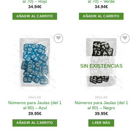
al 70) – Rojo
al 70) – Verde
34.94
€
34.94
€
AÑADIR AL CARRITO
AÑADIR AL CARRITO
Añadir
Añadir
a la
a la
SIN EXISTENCIAS
lista de
lista de
deseos
deseos
JAULAS
JAULAS
Números para Jaulas (del 1
Números para Jaulas (del 1
al 80) – Azul
al 80) – Negro
39.95
€
39.95
€
AÑADIR AL CARRITO
LEER MÁS