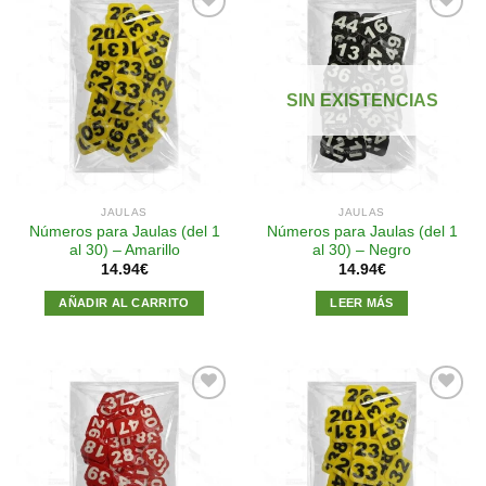
Añadir
Añadir
a la
a la
SIN EXISTENCIAS
lista de
lista de
deseos
deseos
JAULAS
JAULAS
Números para Jaulas (del 1
Números para Jaulas (del 1
al 30) – Amarillo
al 30) – Negro
14.94
€
14.94
€
AÑADIR AL CARRITO
LEER MÁS
Añadir
Añadir
a la
a la
lista de
lista de