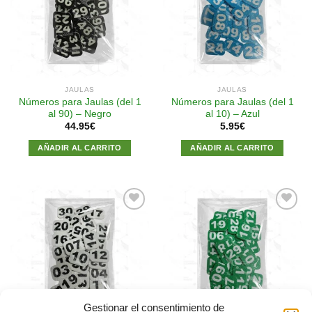
a la
a la
lista de
lista de
deseos
deseos
JAULAS
JAULAS
Números para Jaulas (del 1
Números para Jaulas (del 1
al 90) – Negro
al 10) – Azul
44.95
€
5.95
€
AÑADIR AL CARRITO
AÑADIR AL CARRITO
Añadir
Añadir
a la
a la
lista de
lista de
deseos
deseos
Gestionar el consentimiento de