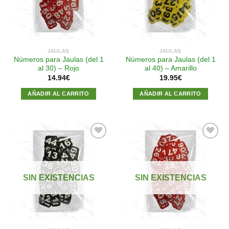
deseos
deseos
JAULAS
JAULAS
Números para Jaulas (del 1
Números para Jaulas (del 1
al 30) – Rojo
al 40) – Amarillo
14.94
€
19.95
€
AÑADIR AL CARRITO
AÑADIR AL CARRITO
Añadir
Añadir
a la
a la
SIN EXISTENCIAS
SIN EXISTENCIAS
lista de
lista de
deseos
deseos