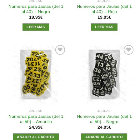
JAULAS
JAULAS
Números para Jaulas (del 1
Números para Jaulas (del 1
al 40) – Negro
al 40) – Rojo
19.95
€
19.95
€
LEER MÁS
LEER MÁS
Añadir
Añadir
a la
a la
lista de
lista de
deseos
deseos
JAULAS
JAULAS
Números para Jaulas (del 1
Números para Jaulas (del 1
al 50) – Amarillo
al 50) – Negro
24.95
€
24.95
€
AÑADIR AL CARRITO
AÑADIR AL CARRITO