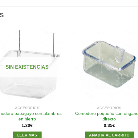
S
Añadir
Aña
a la
a l
lista de
lista
SIN EXISTENCIAS
deseos
des
ACCESORIOS
ACCESORIOS
edero papagayo con alambres
Comedero pequeño con engan
en hierro
directo
1.20
€
0.35
€
LEER MÁS
AÑADIR AL CARRITO