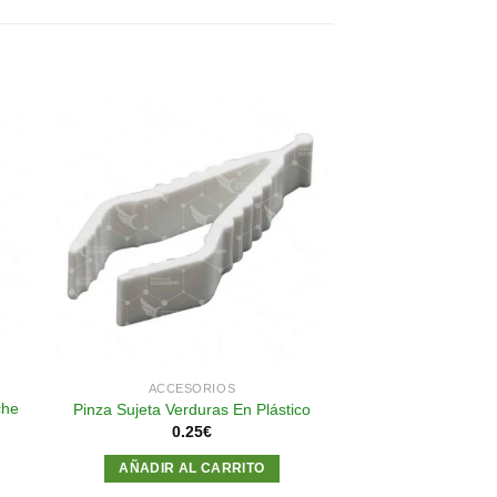
dir
Añadir
a
a la
 de
lista de
eos
deseos
ACCESORIOS
che
Pinza Sujeta Verduras En Plástico
0.25
€
AÑADIR AL CARRITO