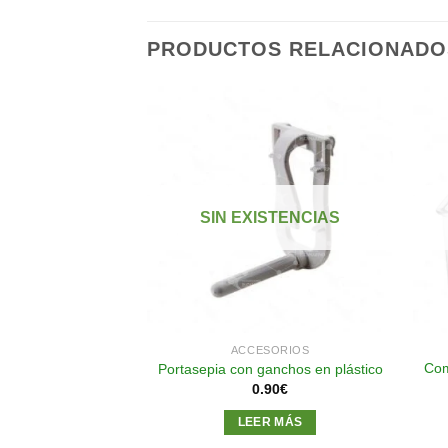
PRODUCTOS RELACIONADO
Añadir
Añadir
a la
a la
lista de
lista de
STENCIAS
SIN EXISTENCIAS
deseos
deseos
SORIOS
ACCESORIOS
Com
 Canario (Gris)
Portasepia con ganchos en plástico
15
€
0.90
€
R MÁS
LEER MÁS