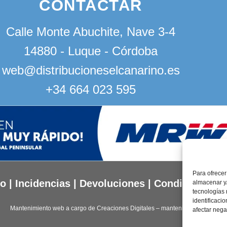
CONTACTAR
Calle Monte Abuchite, Nave 3-4
14880 - Luque - Córdoba
web@distribucioneselcanarino.es
+34 664 023 595
Para ofrecer
to
|
Incidencias
|
Devoluciones
|
Condiciones g
almacenar y/
tecnologías
identificaci
Mantenimiento web a cargo de
Creaciones Digitales – mantenimiento web
.
afectar nega