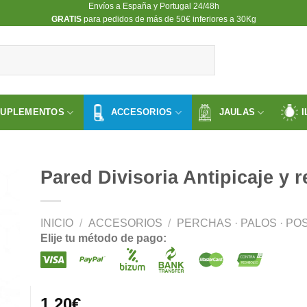
Envíos a España y Portugal 24/48h
​GRATIS
para pedidos de más de 50€ inferiores a 30Kg
SUPLEMENTOS
ACCESORIOS
JAULAS
I
Pared Divisoria Antipicaje y 
INICIO
/
ACCESORIOS
/
PERCHAS · PALOS · P
ir
Elije tu método de pago:
a
 de
os
1.20
€