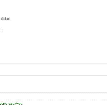
alidad.
o;
aderos para Aves