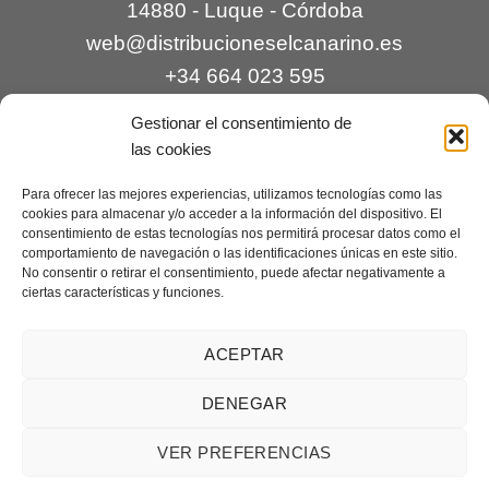
14880 - Luque - Córdoba
web@distribucioneselcanarino.es
+34 664 023 595
Gestionar el consentimiento de
las cookies
Para ofrecer las mejores experiencias, utilizamos tecnologías como las
cookies para almacenar y/o acceder a la información del dispositivo. El
consentimiento de estas tecnologías nos permitirá procesar datos como el
comportamiento de navegación o las identificaciones únicas en este sitio.
Contacto
|
Incidencias
|
Devoluciones
|
No consentir o retirar el consentimiento, puede afectar negativamente a
ciertas características y funciones.
Condiciones generales
Mantenimiento web a cargo de
Creaciones Digitales – mantenimiento web
.
ACEPTAR
DENEGAR
Aviso legal
|
Política de privacidad
|
Condiciones generales de
VER PREFERENCIAS
venta
|
Cookies
Copyright 2026 ©
Distribuciones El Canarino
¿Necesitas ayuda?