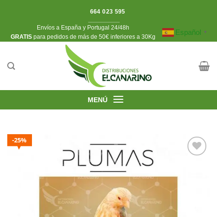
Saltar
25%
25%
664 023 595
al
Envíos a España y Portugal 24/48h
contenido
Español
▼
​GRATIS
para pedidos de más de 50€ inferiores a 30Kg
MENÚ
25%
Añadir
a la
lista de
deseos