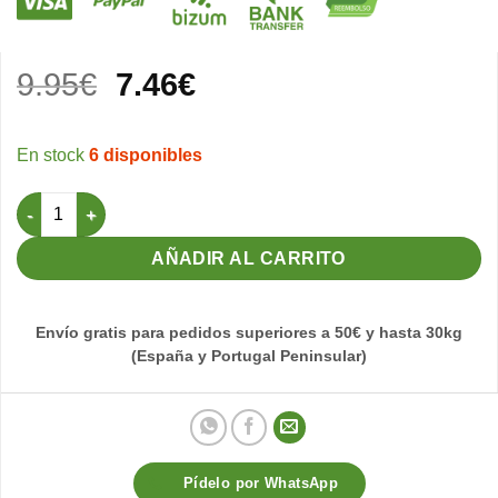
El
El
9.95
€
7.46
€
precio
precio
original
actual
6 disponibles
era:
es:
9.95€.
7.46€.
Revista Plumas Nº11 cantidad
AÑADIR AL CARRITO
Envío gratis para pedidos superiores a 50€ y hasta 30kg
(España y Portugal Peninsular)
Pídelo por WhatsApp