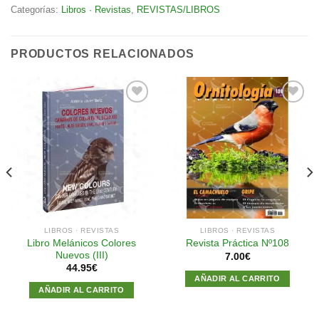
Categorías:
Libros · Revistas
,
REVISTAS/LIBROS
PRODUCTOS RELACIONADOS
Añadir
Añadir
a la
a la
lista de
lista de
deseos
deseos
LIBROS · REVISTAS
LIBROS · REVISTAS
Libro Melánicos Colores
Revista Práctica Nº108
Nuevos (III)
7.00
€
44.95
€
AÑADIR AL CARRITO
AÑADIR AL CARRITO