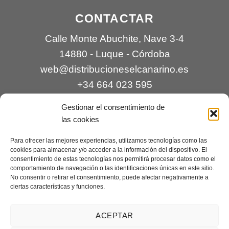
CONTACTAR
Calle Monte Abuchite, Nave 3-4
14880 - Luque - Córdoba
web@distribucioneselcanarino.es
+34 664 023 595
Gestionar el consentimiento de
las cookies
Para ofrecer las mejores experiencias, utilizamos tecnologías como las
cookies para almacenar y/o acceder a la información del dispositivo. El
consentimiento de estas tecnologías nos permitirá procesar datos como el
comportamiento de navegación o las identificaciones únicas en este sitio.
Contacto
|
Incidencias
|
Devoluciones
|
No consentir o retirar el consentimiento, puede afectar negativamente a
ciertas características y funciones.
Condiciones generales
Mantenimiento web a cargo de
Creaciones Digitales – mantenimiento web
.
ACEPTAR