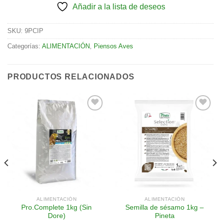
Añadir a la lista de deseos
SKU:
9PCIP
Categorías:
ALIMENTACIÓN
,
Piensos Aves
PRODUCTOS RELACIONADOS
Añadir
Añadir
a la
a la
lista de
lista de
deseos
deseos
ALIMENTACIÓN
ALIMENTACIÓN
Pro.Complete 1kg (Sin
Semilla de sésamo 1kg –
Dore)
Pineta