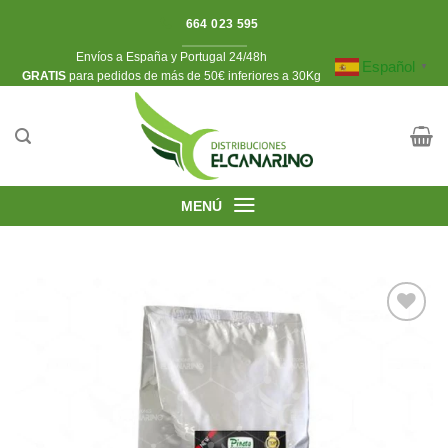
Saltar
664 023 595
al
Envíos a España y Portugal 24/48h
contenido
Español
▼
​GRATIS
para pedidos de más de 50€ inferiores a 30Kg
MENÚ
Añadir
a la
lista de
deseos