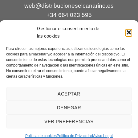
web@distribucioneselcanarino.es
+34 664 023 595
Gestionar el consentimiento de
las cookies
Para ofrecer las mejores experiencias, utilizamos tecnologías como las
cookies para almacenar y/o acceder a la información del dispositivo. El
consentimiento de estas tecnologías nos permitirá procesar datos como el
comportamiento de navegación o las identificaciones únicas en este sitio.
Contacto
|
Incidencias
|
Devoluciones
|
No consentir o retirar el consentimiento, puede afectar negativamente a
ciertas características y funciones.
Condiciones generales
Mantenimiento web a cargo de
Creaciones Digitales – mantenimiento web
.
ACEPTAR
DENEGAR
Aviso legal
|
Política de privacidad
|
Condiciones generales de
VER PREFERENCIAS
venta
|
Cookies
Copyright 2026 ©
Distribuciones El Canarino
¿Necesitas ayuda?
Contáctanos
Política de cookies
Política de Privacidad
Aviso Legal