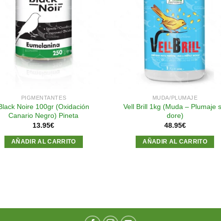
Añadir
Aña
a la
a l
lista de
lista
deseos
des
PIGMENTANTES
MUDA/PLUMAJE
Black Noire 100gr (Oxidación
Vell Brill 1kg (Muda – Plumaje s
Canario Negro) Pineta
dore)
13.95
€
48.95
€
AÑADIR AL CARRITO
AÑADIR AL CARRITO