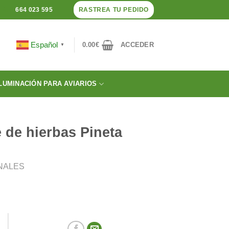
RASTREA TU PEDIDO
664 023 595
Español
0.00
€
ACCEDER
▼
LUMINACIÓN PARA AVIARIOS
e de hierbas Pineta
NALES