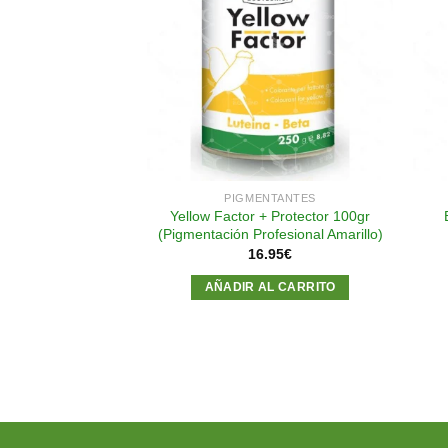
Añadir
Añadir
a la
a la
lista de
lista de
deseos
deseos
HONGOS/BACTERIAS
PIGMENTANTES
kg Favorece la
Yellow Factor + Protector 100gr
ón Pineta
(Pigmentación Profesional Amarillo)
.90
€
16.95
€
AL CARRITO
AÑADIR AL CARRITO