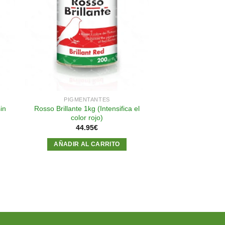
dir
Añadir
a
a la
 de
lista de
eos
deseos
PIGMENTANTES
in
Rosso Brillante 1kg (Intensifica el
color rojo)
44.95
€
AÑADIR AL CARRITO