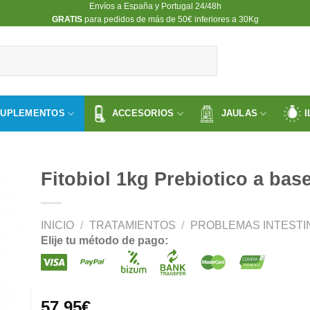
Envíos a España y Portugal 24/48h
​GRATIS
para pedidos de más de 50€ inferiores a 30Kg
SUPLEMENTOS
ACCESORIOS
JAULAS
I
Fitobiol 1kg Prebiotico a bas
INICIO
/
TRATAMIENTOS
/
PROBLEMAS INTESTI
ir
Elije tu método de pago:
a
 de
os
57.95
€