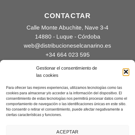
CONTACTAR
Calle Monte Abuchite, Nave 3-4
14880 - Luque - Córdoba
web@distribucioneselcanarino.es
+34 664 023 595
Gestionar el consentimiento de
las cookies
Para ofrecer las mejores experiencias, utilizamos tecnologías como las
cookies para almacenar y/o acceder a la información del dispositivo. El
consentimiento de estas tecnologías nos permitirá procesar datos como el
comportamiento de navegación o las identificaciones únicas en este sitio.
Contacto
|
Incidencias
|
Devoluciones
|
No consentir o retirar el consentimiento, puede afectar negativamente a
ciertas características y funciones.
Condiciones generales
Mantenimiento web a cargo de
Creaciones Digitales – mantenimiento web
.
ACEPTAR