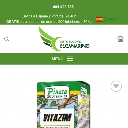
Saltar
664 023 595
al
Envíos a España y Portugal 24/48h
contenido
Español
▼
​GRATIS
para pedidos de más de 50€ inferiores a 30Kg
MENÚ
Añadir
a la
lista de
deseos