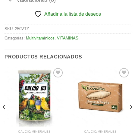
Añadir a la lista de deseos
SKU:
250VTZ
Categorías:
Multivitamínicos
,
VITAMINAS
PRODUCTOS RELACIONADOS
Añadir
Añadir
a la
a la
lista de
lista de
deseos
deseos
CALCIO/MINERALES
CALCIO/MINERALES