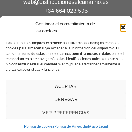
web@distribucioneselcanarino.es
+34 664 023 595
Gestionar el consentimiento de
las cookies
Para ofrecer las mejores experiencias, utilizamos tecnologías como las
cookies para almacenar y/o acceder a la información del dispositivo. El
consentimiento de estas tecnologías nos permitirá procesar datos como el
comportamiento de navegación o las identificaciones únicas en este sitio.
Contacto
|
Incidencias
|
Devoluciones
|
No consentir o retirar el consentimiento, puede afectar negativamente a
ciertas características y funciones.
Condiciones generales
Mantenimiento web a cargo de
Creaciones Digitales – mantenimiento web
.
ACEPTAR
DENEGAR
Aviso legal
|
Política de privacidad
|
Condiciones generales de
VER PREFERENCIAS
venta
|
Cookies
Copyright 2026 ©
Distribuciones El Canarino
¿Necesitas ayuda?
Contáctanos
Política de cookies
Política de Privacidad
Aviso Legal