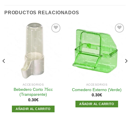
PRODUCTOS RELACIONADOS
Añadir
Añadir
a la
a la
lista de
lista de
deseos
deseos
ACCESORIOS
ACCESORIOS
Bebedero Corto 75cc
Comedero Externo (Verde)
(Transparente)
0.30
€
0.30
€
AÑADIR AL CARRITO
AÑADIR AL CARRITO