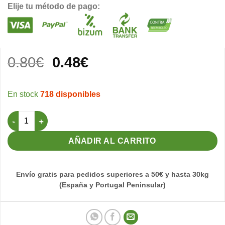
Elije tu método de pago:
El
El
0.80
€
0.48
€
precio
precio
original
actual
718 disponibles
era:
es:
0.80€.
0.48€.
Posadero Individual con Visera Moldes Ave cantidad
AÑADIR AL CARRITO
Envío gratis para pedidos superiores a 50€ y hasta 30kg
(España y Portugal Peninsular)