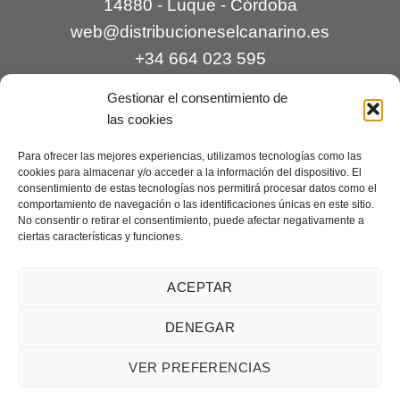
14880 - Luque - Córdoba
web@distribucioneselcanarino.es
+34 664 023 595
Gestionar el consentimiento de
las cookies
Para ofrecer las mejores experiencias, utilizamos tecnologías como las
cookies para almacenar y/o acceder a la información del dispositivo. El
consentimiento de estas tecnologías nos permitirá procesar datos como el
comportamiento de navegación o las identificaciones únicas en este sitio.
Contacto
|
Incidencias
|
Devoluciones
|
No consentir o retirar el consentimiento, puede afectar negativamente a
ciertas características y funciones.
Condiciones generales
Mantenimiento web a cargo de
Creaciones Digitales – mantenimiento web
.
ACEPTAR
DENEGAR
Aviso legal
|
Política de privacidad
|
Condiciones generales de
VER PREFERENCIAS
venta
|
Cookies
Copyright 2026 ©
Distribuciones El Canarino
¿Necesitas ayuda?
Contáctanos