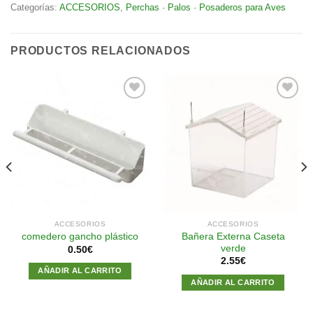
Categorías:
ACCESORIOS
,
Perchas · Palos · Posaderos para Aves
PRODUCTOS RELACIONADOS
Añadir
Añadir
a la
a la
lista de
lista de
deseos
deseos
ACCESORIOS
ACCESORIOS
Bañera Externa Caseta
comedero gancho plástico
verde
0.50
€
2.55
€
AÑADIR AL CARRITO
AÑADIR AL CARRITO