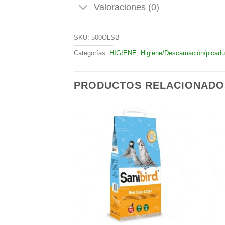
Valoraciones (0)
SKU:
500OLSB
Categorías:
HIGIENE
,
Higiene/Descamación/picadu
PRODUCTOS RELACIONADO
Añadir
Añadir
a la
a la
lista de
lista de
deseos
deseos