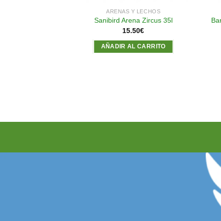
GIENE
ARENAS Y LECHOS
 (Crema para las
Sanibird Arena Zircus 35l
Bar
amas)
15.50
€
95
€
AÑADIR AL CARRITO
AL CARRITO