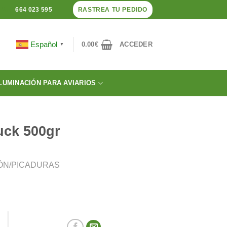
RASTREA TU PEDIDO
664 023 595
Español
0.00
€
ACCEDER
▼
LUMINACIÓN PARA AVIARIOS
uck 500gr
ÓN/PICADURAS