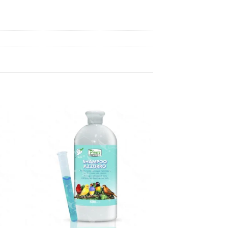
dir
Añadir
a
a la
 de
lista de
eos
deseos