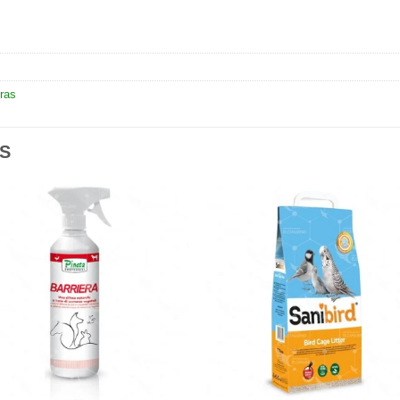
ras
S
Añadir
Aña
a la
a l
lista de
lista
deseos
des