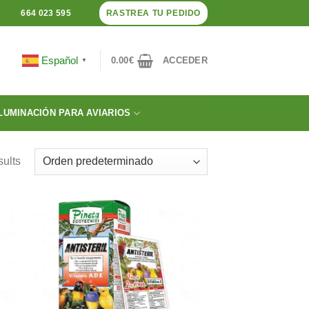
RASTREA TU PEDIDO
664 023 595
Español
0.00
€
ACCEDER
▼
LUMINACIÓN PARA AVIARIOS
sults
dir
Añadir
a
a la
 de
lista de
eos
deseos