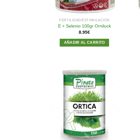
FERTILIDAD/ESTIMULACIÓN
E + Selenio 100gr Orniluck
8.95
€
AÑADIR AL CARRITO
Añadir
a la
lista de
deseos