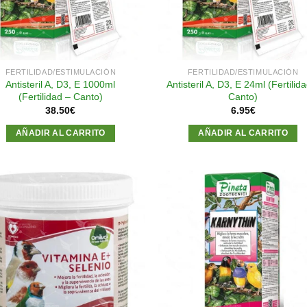
FERTILIDAD/ESTIMULACIÓN
FERTILIDAD/ESTIMULACIÓN
Antisteril A, D3, E 1000ml
Antisteril A, D3, E 24ml (Fertilid
(Fertilidad – Canto)
Canto)
38.50
€
6.95
€
AÑADIR AL CARRITO
AÑADIR AL CARRITO
Añadir
Aña
a la
a l
lista de
lista
deseos
des