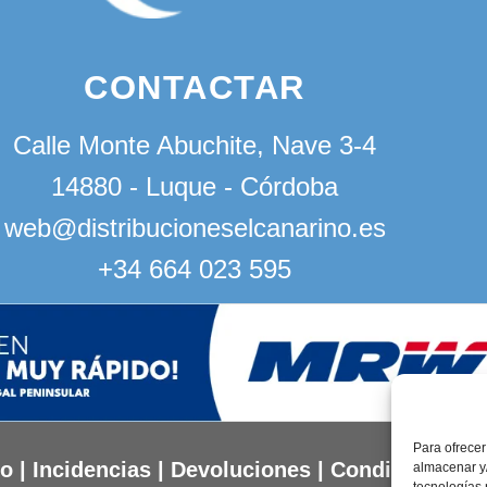
CONTACTAR
Calle Monte Abuchite, Nave 3-4
14880 - Luque - Córdoba
web@distribucioneselcanarino.es
+34 664 023 595
Para ofrecer
to
|
Incidencias
|
Devoluciones
|
Condiciones g
almacenar y/