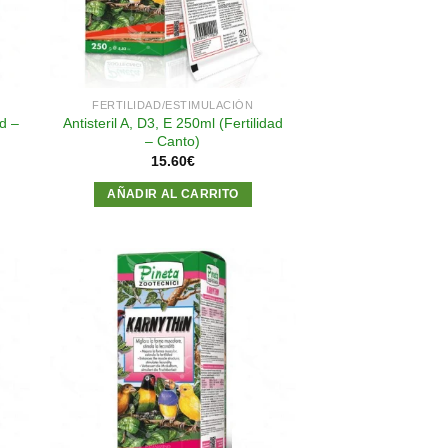
FERTILIDAD/ESTIMULACIÓN
ad –
Antisteril A, D3, E 250ml (Fertilidad
– Canto)
15.60
€
AÑADIR AL CARRITO
dir
Añadir
a
a la
 de
lista de
eos
deseos