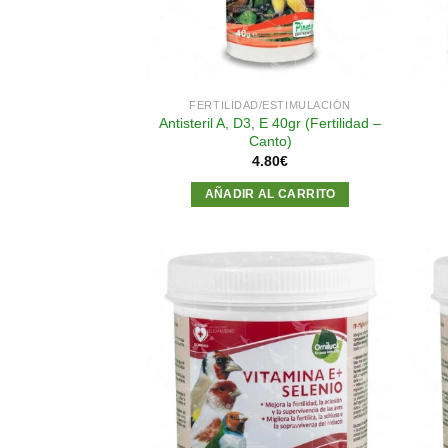
FERTILIDAD/ESTIMULACIÓN
Antisteril A, D3, E 40gr (Fertilidad –
Canto)
4.80
€
AÑADIR AL CARRITO
Añadir
a la
lista de
deseos