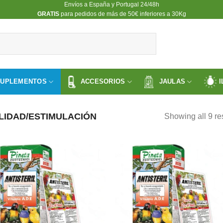
Envíos a España y Portugal 24/48h
​GRATIS
para pedidos de más de 50€ inferiores a 30Kg
SUPLEMENTOS
ACCESORIOS
JAULAS
I
LIDAD/ESTIMULACIÓN
Showing all 9 re
Añadir
Aña
a la
a l
lista de
lista
deseos
des